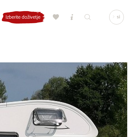
si
Izberite doživetje