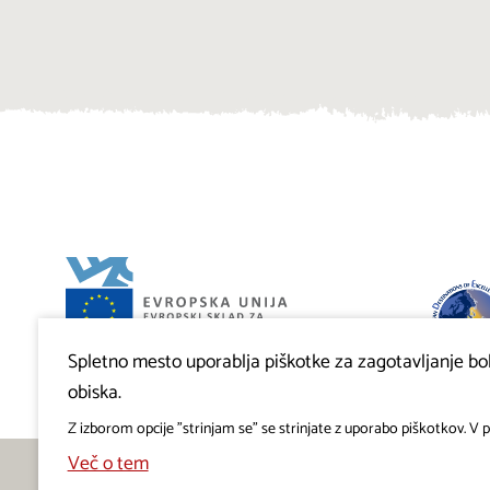
Spletno mesto uporablja piškotke za zagotavljanje bolj
Projekt Visitkras. Naložbo sofinancirata Republika
Slovenija in Evropska unija iz Evropskega sklada za
obiska.
regionalni razvoj.
Z izborom opcije "strinjam se" se strinjate z uporabo piškotkov. V pr
Več o tem
Deli