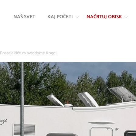
Na
Navigacija
vsebino
NAŠ SVET
KAJ POČETI
NAČRTUJ OBISK
Postajališče za avtodome Kogoj