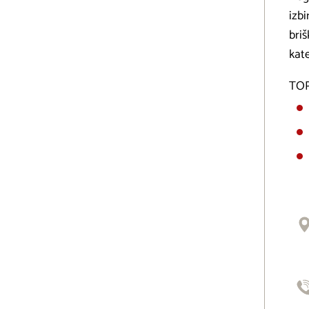
izbi
briš
kat
TOP 