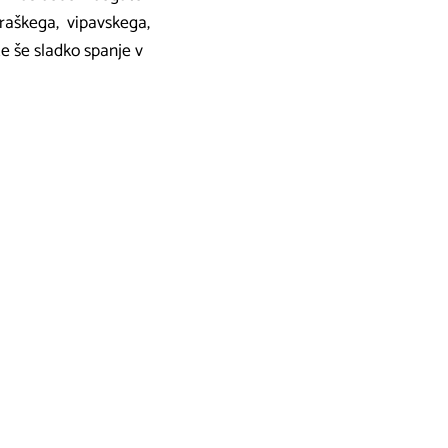
z kraškega, vipavskega,
te še sladko spanje v