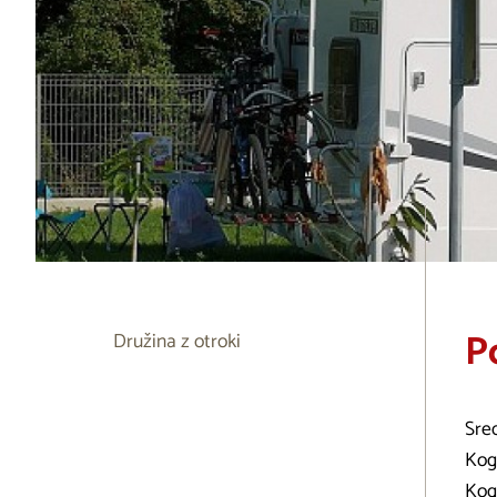
P
Družina z otroki
Sred
Kogo
Kogo