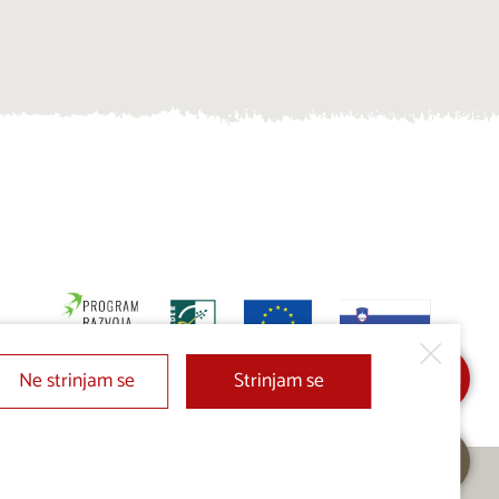
Ne strinjam se
Strinjam se
Dodaj v Moj izbor
Pošlji povpraševanje