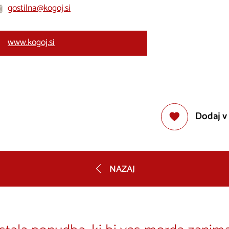
gostilna@kogoj.si
www.kogoj.si
Dodaj v
NAZAJ