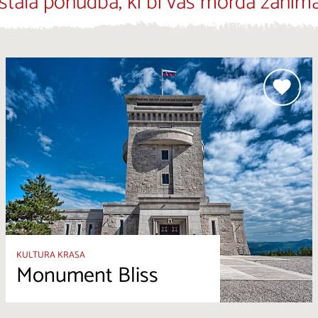
stala ponudba, ki bi vas morda zanima
KULTURA KRASA
Monument Bliss