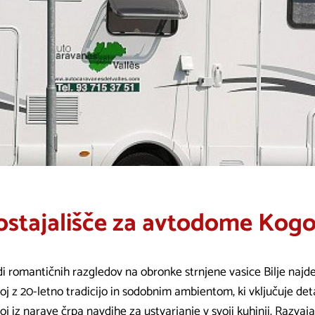
ostajališče za avtodome Kogo
i romantičnih razgledov na obronke strnjene vasice Bilje najde
j z 20-letno tradicijo in sodobnim ambientom, ki vključuje deta
j iz narave črpa navdihe za ustvarjanje v svoji kuhinji. Razvaj