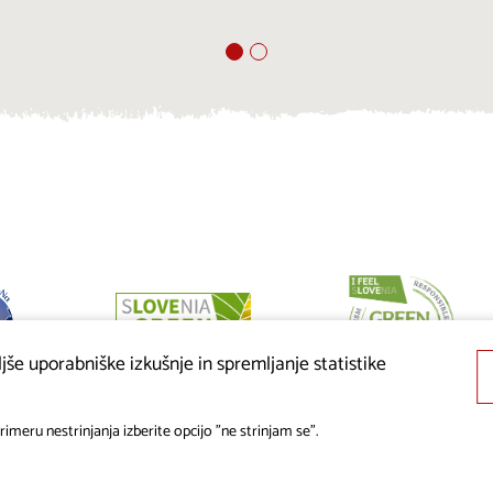
še uporabniške izkušnje in spremljanje statistike
imeru nestrinjanja izberite opcijo "ne strinjam se".
© 2019 - 2026 visitkras.info. Vse pravice pridržane.