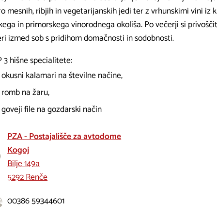
ro mesnih, ribjih in vegetarijanskih jedi ter z vrhunskimi vini i
kega in primorskega vinorodnega okoliša. Po večerji si privošči
eri izmed sob s pridihom domačnosti in sodobnosti.
3 hišne specialitete:
okusni kalamari na številne načine,
romb na žaru,
goveji file na gozdarski način
PZA - Postajališče za avtodome
Kogoj
Bilje 149a
5292 Renče
00386 59344601