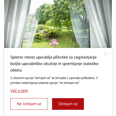
TURISTIČNE SOBE IN APARTMAJI
Spletno mesto uporablja piškotke za zagotavljanje
Prenočišča Pri Mihelovih
boljše uporabniške izkušnje in spremljanje statistike
obiska.
Z izborom opcije "strinjam se" se strinjate z uporabo piškotkov. V
primeru nestrinjanja izberite opcijo "ne strinjam se".
Več o tem
Ne strinjam se
Strinjam se