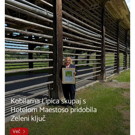
Kobilarna Lipica skupaj s
Hotelom Maestoso pridobila
Zeleni ključ
Več