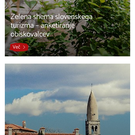
Zelena shema slovenskega
turizma – anketiranje
obiskovalcev
Več