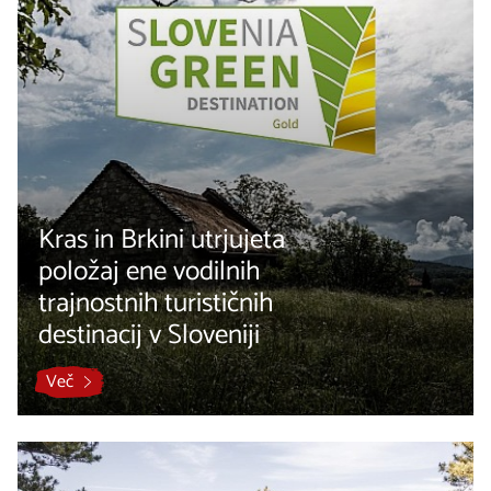
Kras in Brkini utrjujeta
položaj ene vodilnih
trajnostnih turističnih
destinacij v Sloveniji
Več