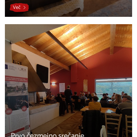
Več
Prvo čezmejno srečanje