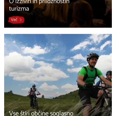
O izzivih in priložnostih
turizma
Več
Vse štiri občine soglasno