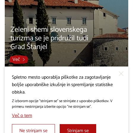
Zeleni shemi slovenskega
turizma se je pridružil tudi
Grad Štanjel
Več
Spletno mesto uporablja piškotke za zagotavljanje
boljše uporabniške izkušnje in spremljanje statistike
obiska.
Z izborom opcije "strinjam se" se strinjate z uporabo piškotkov. V
primeru nestrinjanja izberite opcijo "ne strinjam se".
Več o tem
Ne strinjam se
Strinjam se