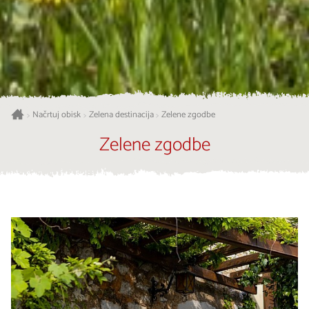
Načrtuj obisk
Zelena destinacija
Zelene zgodbe
>
>
>
Zelene zgodbe