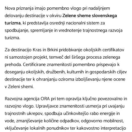
Nova priznanja imajo pomembno vlogo pri nadaljnjem
delovanju destinacije v okviru
Zelene sheme slovenskega
turizma
, ki predstavlja osrednji nacionalni sistem za
spodbujanje, spremljanje in vrednotenje trajnostnega razvoja
turizma.
Za destinacijo Kras in Brkini pridobivanje okoljskih certifikatov
ni samostojen projekt, temveč del širšega procesa zelenega
prehoda. Certificirane znamenitosti pomembno prispevajo k
doseganju okoljskih, družbenih, kulturnih in gospodarskih ciljev
destinacije ter k ohranjanju oziroma izboljševanju njene ocene
v Zeleni shemi.
Razvojna agencija ORA pri tem opravlja ključno povezovalno in
razvojno vlogo. Upravljavce znamenitosti usmerja pri uvajanju
trajnostnih ukrepov, spodbuja učinkovitejšo rabo energije in
vode, zmanjševanje količine odpadkov, odgovorno mobilnost,
vključevanje lokalnih ponudnikov ter kakovostno interpretacijo