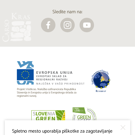
Sledite nam na:
Projekt Visitkras. Naložbo sofinancirata Republika
Slovenija in Evropska unija iz Evropskega sklada za
regionalni razvoj.
Spletno mesto uporablja piškotke za zagotavljanje