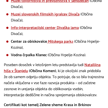
Muzej tovorništva in prevozništva v Senožečah
(Občina
Divača),
Muzej slovenskih filmskih igralcev Divača
(Občina
Divača),
Info-interpretacijski center Divaška jama
(Občina
Divača),
Center za obiskovalce
Mitskega park
a
(Občina Hrpelje-
Kozina),
Vodna črpalka Klanec
(Občina Hrpelje-Kozina).
Poseben dosežek v letošnjem letu predstavlja tudi
Natalijina
hiša v Štanjelu
(Občina Komen)
, ki je okoljski znak pridobila
že ob samem odprtju objekta. To potrjuje, da so bila trajnostna
načela vključena v vse faze razvoja produkta – od začetne
zasnove in urejanja objekta do oblikovanja vsebin,
interpretacije dediščine in načina sprejemanja obiskovalcev.
Certifikati kot temelj Zelene sheme Krasa in Brkinov