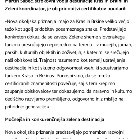
Martin Šabec, strokovni vodja destinacije Kras in Brkini in
Zeleni koordinator, je ob pridobitvi certifikatov poudaril:
»Nova okoljska priznanja imajo za Kras in Brkine veliko večjo
težo kot zgolj pridobitev posameznega znaka. Predstavljajo
konkreten dokaz, da se zaveze Zelene sheme slovenskega
turizma uresničujejo neposredno na terenu – v muzejih, jamah,
parkih, kulturnih objektih in doživetjih, s katerimi se srečujejo
naši obiskovalci. Trajnost razumemo kot temelj upravljanja
destinacije in kot skupno odgovornost vseh, ki soustvarjamo
turizem Krasa in Brkinov. Ponosni smo, da se mreža
certificiranih znamenitosti povečuje, saj s tem krepimo
zaupanje obiskovalcev ter dokazujemo, da naravno in kulturno
dediščino razvijamo premišljeno, odgovorno in z mislijo na
prihodnje generacije.«
Močnejša in konkurenčnejša zelena destinacija
Nova okoljska priznanja predstavljajo pomemben razvojni