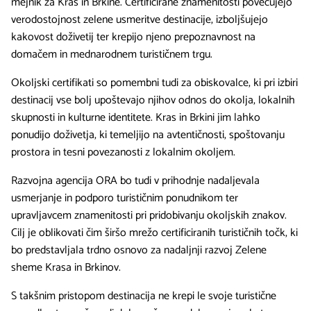
mejnik za Kras in Brkine. Certificirane znamenitosti povečujejo
verodostojnost zelene usmeritve destinacije, izboljšujejo
kakovost doživetij ter krepijo njeno prepoznavnost na
domačem in mednarodnem turističnem trgu.
Okoljski certifikati so pomembni tudi za obiskovalce, ki pri izbiri
destinacij vse bolj upoštevajo njihov odnos do okolja, lokalnih
skupnosti in kulturne identitete. Kras in Brkini jim lahko
ponudijo doživetja, ki temeljijo na avtentičnosti, spoštovanju
prostora in tesni povezanosti z lokalnim okoljem.
Razvojna agencija ORA bo tudi v prihodnje nadaljevala
usmerjanje in podporo turističnim ponudnikom ter
upravljavcem znamenitosti pri pridobivanju okoljskih znakov.
Cilj je oblikovati čim širšo mrežo certificiranih turističnih točk, ki
bo predstavljala trdno osnovo za nadaljnji razvoj Zelene
sheme Krasa in Brkinov.
S takšnim pristopom destinacija ne krepi le svoje turistične