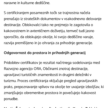
naravne in kulturne dediščine.
S certificiranjem posameznih točk se trajnostna načela
prenašajo iz strateških dokumentov v vsakodnevno delovanje
destinacije. Obiskovalci tako ne prejmejo le zagotovila o
kakovostnem in avtentičnem doživetju, temveč tudi jasno
sporočilo, da obiskujejo okolje, ki svojo dediščino varuje,
razvija premišljeno in jo ohranja za prihodnje generacije.
Odgovornost do prostora in prihodnjih generacij
Pridobitev certifikatov je rezultat načrtnega sodelovanja med
Razvojno agencijo ORA, Občinami znotraj destinacije,
upravljavci turističnih znamenitosti in drugimi deležniki v
turizmu. Proces certificiranja vključuje pregled upravljavskih
praks, prepoznavanje vplivov na okolje ter uvajanje izboljšav, ki
zmanjšujejo obremenitve prostora in povečujejo kakovost
ponudbe.