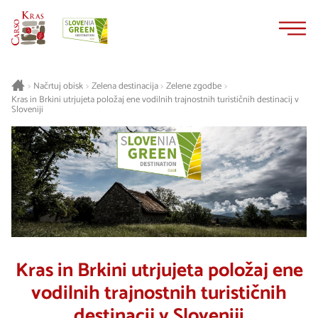
Na
Navigacija
vsebino
Načrtuj obisk
Zelena destinacija
Zelene zgodbe
>
>
>
>
Kras in Brkini utrjujeta položaj ene vodilnih trajnostnih turističnih destinacij v
Sloveniji
Kras in Brkini utrjujeta položaj ene
vodilnih trajnostnih turističnih
destinacij v Sloveniji