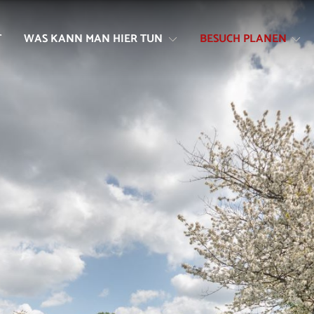
Zum
Zur
Inhalt
Navigation
T
WAS KANN MAN HIER TUN
BESUCH PLANEN
springen
springen