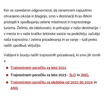
Ker se zavedamo odgovornosti, da zanamcem zapustimo
ohranjeno okolje in blaginjo, smo v destinaciji Kras-Brkini
pristopili k spodbujanju zelene miselnosti in trajnostnega
turizma. Želimo, da obiskovalci, ki prihajajo v našo destinacijo –
v mesta in v naše kraško brkinske vasice na podeželju, začutijo
naša trajnostna / zelena prizadevanja in se vanje – tudi preko
naših spodbud, vključijo.
Vabljeni k branju naših trajnostnih prizadevanj, ki smo jih strnili
v:
Trajnostnem poročilu za leto 2022
Trajnostnem poročilu za leto 2023 -
SLO
in
ANG.
Trajnostnem poročilu za obdobje od 2022 do 2024
in
ANG