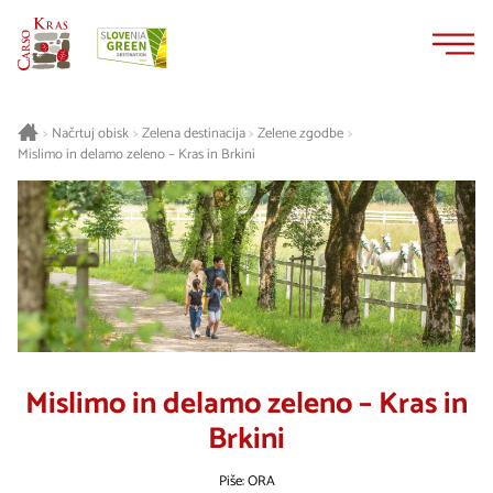
Na
Navigacija
vsebino
Načrtuj obisk
Zelena destinacija
Zelene zgodbe
>
>
>
>
Mislimo in delamo zeleno – Kras in Brkini
Mislimo in delamo zeleno – Kras in
Brkini
Piše: ORA