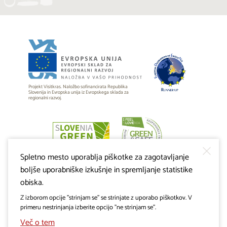
Projekt Visitkras. Naložbo sofinancirata Republika
Slovenija in Evropska unija iz Evropskega sklada za
regionalni razvoj.
Spletno mesto uporablja piškotke za zagotavljanje
boljše uporabniške izkušnje in spremljanje statistike
obiska.
Z izborom opcije "strinjam se" se strinjate z uporabo piškotkov. V
primeru nestrinjanja izberite opcijo "ne strinjam se".
Več o tem