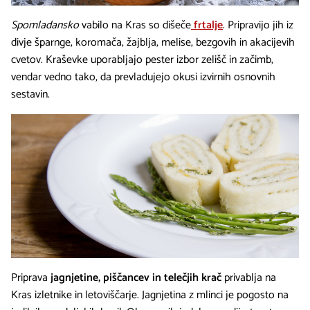
Spomladansko
vabilo na Kras so dišeče
frtalje
. Pripravijo jih iz
divje šparnge, koromača, žajblja, melise, bezgovih in akacijevih
cvetov. Kraševke uporabljajo pester izbor zelišč in začimb,
vendar vedno tako, da prevladujejo okusi izvirnih osnovnih
sestavin.
Priprava
jagnjetine, piščancev in telečjih krač
privablja na
Kras izletnike in letoviščarje. Jagnjetina z mlinci je pogosto na