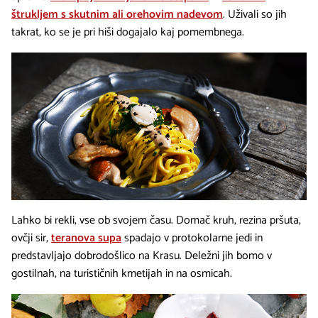
štrukljem s skutnim ali orehovim nadevom
. Uživali so jih
takrat, ko se je pri hiši dogajalo kaj pomembnega.
Lahko bi rekli, vse ob svojem času. Domač kruh, rezina pršuta,
ovčji sir,
teranova supa
spadajo v protokolarne jedi in
predstavljajo dobrodošlico na Krasu. Deležni jih bomo v
gostilnah, na turističnih kmetijah in na osmicah.