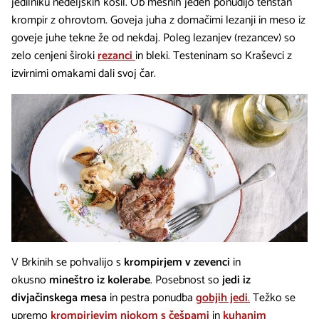
jedilniku nedeljskih kosil. Ob mesnih jedeh ponudijo tenstan
krompir z ohrovtom. Goveja juha z domačimi lezanji in meso iz
goveje juhe tekne že od nekdaj. Poleg lezanjev (rezancev) so
zelo cenjeni široki
rezanci
in bleki. Testeninam so Kraševci z
izvirnimi omakami dali svoj čar.
V Brkinih se pohvalijo s
krompirjem v zevenci
in
okusno
mineštro iz kolerabe
. Posebnost so
jedi iz
divjačinskega mesa
in pestra ponudba
gobjih jedi
.
Težko se
upremo
krompirjevim njokom s češpami
in
kuhanim