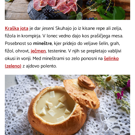
Kraška jota
je dar
jeseni
. Skuhajo jo iz kisane repe ali zelja,
fižola in krompirja. V lonec vedno dajo kos prašičjega mesa.
Posebnost so
mineštre
, kjer pridejo do veljave šelin, grah,
fižol, ohrovt,
ječmen
, testenine. V njih se prepletajo vabljivi
okusi in vonji. Med mineštrami so zelo ponosni na
šelinko
(zeleno)
z ajdovo polento.