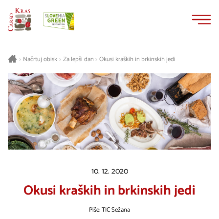
Na
Navigacija
vsebino
Načrtuj obisk
Za lepši dan
Okusi kraških in brkinskih jedi
>
>
>
10. 12. 2020
Okusi kraških in brkinskih jedi
Piše: TIC Sežana