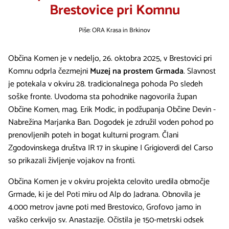
Brestovice pri Komnu
Piše: ORA Krasa in Brkinov
Občina Komen je v nedeljo, 26. oktobra 2025, v Brestovici pri
Komnu odprla čezmejni
Muzej na prostem Grmada
. Slavnost
je potekala v okviru 28. tradicionalnega pohoda Po sledeh
soške fronte. Uvodoma sta pohodnike nagovorila župan
Občine Komen, mag. Erik Modic, in podžupanja Občine Devin -
Nabrežina Marjanka Ban. Dogodek je združil voden pohod po
prenovljenih poteh in bogat kulturni program. Člani
Zgodovinskega društva IR 17 in skupine I Grigioverdi del Carso
so prikazali življenje vojakov na fronti.
Občina Komen je v okviru projekta celovito uredila območje
Grmade, ki je del Poti miru od Alp do Jadrana. Obnovila je
4.000 metrov javne poti med Brestovico, Grofovo jamo in
vaško cerkvijo sv. Anastazije. Očistila je 150-metrski odsek