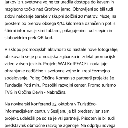
jarkov iz 1. svetovne vojne ter uredila dostopa do kavern in
razgledno točko nad Grofovo jamo. Obnovljeni so bili tudi
zidovi nekdanje barake v skupni dolžini 20 metrov. Muzej na
prostem po prenovi obsega 9,74 kilometra označenih poti s
štirimi informacijskimi tablami, prilagojenimi tudi slepim in
slabovidnim prek QR-kod.
V sklopu promocijskih aktivnosti so nastale nove fotografije,
oblikovala se je promocijska zgibanka in izdelal promocijski
video v dveh jezikih. Projekt WALKofPEACE+ nadaljuje
ohranjanje dediščine 1. svetovne vojne in krepi čezmejno
sodelovanje. Poleg Občine Komen so partnerji projekta še
Fundacija Poti miru, Posoški razvojni center, Promo turismo
FVG in Občina Devin - Nabrežina.
Na novinarski konferenci 23. oktobra v Turistično-
informacijskem centru v Sesljanu je bil predstavljen sam
projekt, udeležili pa so se je vsi partnerji. Prisoten je bil tudi
predstavnik območne razvojne agencije. Na odprtju novega