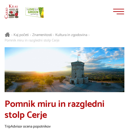
Na
Navigacija
vsebino
Kaj početi
Znamenitosti
Kultura in zgodovina
>
>
>
>
Pomnik miru in razgledni stolp Cerje
Pomnik miru in razgledni
stolp Cerje
TripAdvisor ocena popotnikov