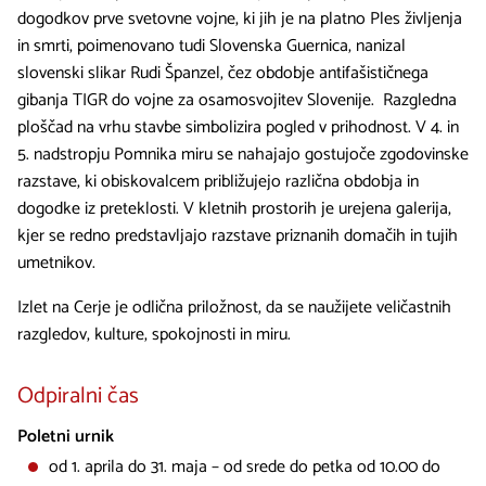
dogodkov prve svetovne vojne, ki jih je na platno Ples življenja
in smrti, poimenovano tudi Slovenska Guernica, nanizal
slovenski slikar Rudi Španzel, čez obdobje antifašističnega
gibanja TIGR do vojne za osamosvojitev Slovenije. Razgledna
ploščad na vrhu stavbe simbolizira pogled v prihodnost. V 4. in
5. nadstropju Pomnika miru se nahajajo gostujoče zgodovinske
razstave, ki obiskovalcem približujejo različna obdobja in
dogodke iz preteklosti. V kletnih prostorih je urejena galerija,
kjer se redno predstavljajo razstave priznanih domačih in tujih
umetnikov.
Izlet na Cerje je odlična priložnost, da se naužijete veličastnih
razgledov, kulture, spokojnosti in miru.
Odpiralni čas
Poletni urnik
od 1. aprila do 31. maja – od srede do petka od 10.00 do