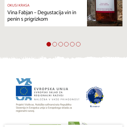
OKUSI KRASA
Vina Fabjan – Degustacija vin in
penin s prigrizkom
Projekt Visitkras. Naložbo sofinancirata Republika
Slovenija in Evropska unija iz Evropskega sklada za
regionalni razvoj.