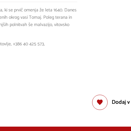
a, ki se prvič omenja že leta 1640. Danes
enih okrog vasi Tomaj. Poleg terana in
ših polnitvah še malvazijo, vitovsko
tovlje,
+386 40 425 573
,
Dodaj v