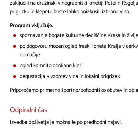
zaključili na družinski vinogradniški kmetiji Petelin Rogelj
prigrizku in klepetu boste lahko poizkusili izbrana vina.
Program vključuje:
spoznavanje bogate kulturne dediščine Krasa in življen
po dogovoru možen ogled fresk Toneta Kralja v cerkvi
domačije
ogled kamnito obokane kleti
degustacija 5 vzorcev vina in lokalni prigrizek
Priporočamo primerno športno/pohodniško obutev in oblač
Odpiralni čas
Izvedba doživetja je možna le po predhodni najavi.