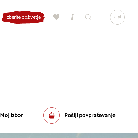
si
Izberite doživetje
 Moj izbor
Pošlji povpraševanje