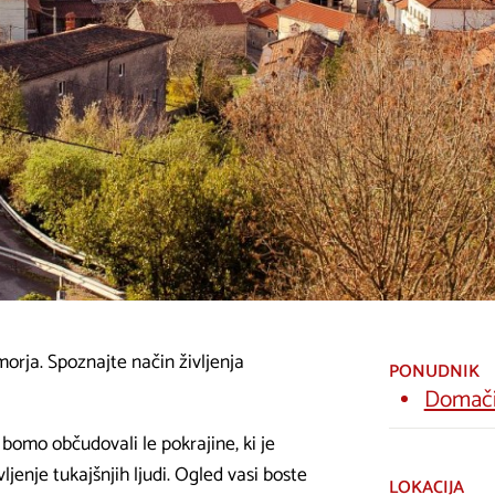
orja. Spoznajte način življenja
PONUDNIK
Domačij
omo občudovali le pokrajine, ki je
jenje tukajšnjih ljudi. Ogled vasi boste
LOKACIJA