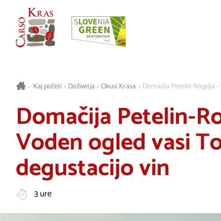
>
Kaj početi
>
Doživetja
>
Okusi Krasa
>
Domačija Petelin-Rogelja – 
Domačija Petelin-Ro
Voden ogled vasi T
degustacijo vin
3 ure