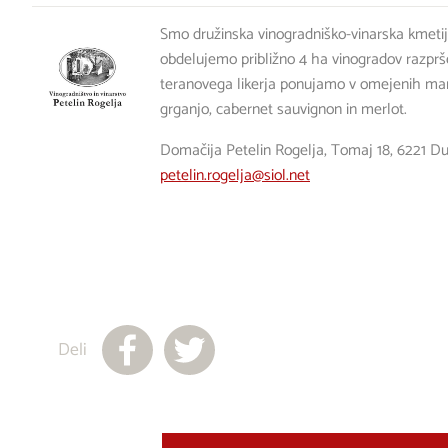
Smo družinska vinogradniško-vinarska kmetij
obdelujemo približno 4 ha vinogradov razprš
teranovega likerja ponujamo v omejenih manj
grganjo, cabernet sauvignon in merlot.
Domačija Petelin Rogelja, Tomaj 18, 6221 Du
petelin.rogelja@siol.net
Deli