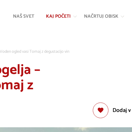
Na
Navigacija
vsebino
NAŠ SVET
KAJ POČETI
NAČRTUJ OBISK
Voden ogled vasi Tomaj z degustacijo vin
gelja –
omaj z
Dodaj v