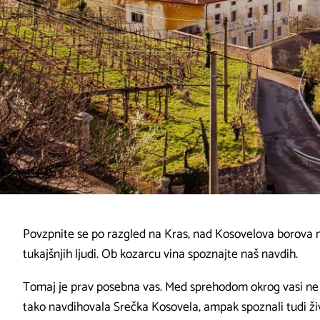
Povzpnite se po razgled na Kras, nad Kosovelova borova m
tukajšnjih ljudi. Ob kozarcu vina spoznajte naš navdih.
Tomaj je prav posebna vas. Med sprehodom okrog vasi ne b
tako navdihovala Srečka Kosovela, ampak spoznali tudi živl