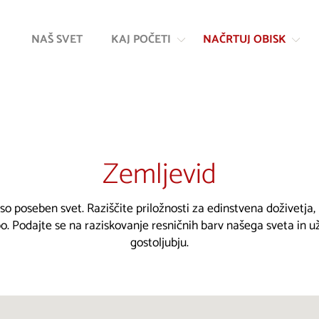
Na
Navigacija
vsebino
NAŠ SVET
KAJ POČETI
NAČRTUJ OBISK
Zemljevid
 so poseben svet. Raziščite priložnosti za edinstvena doživetja
. Podajte se na raziskovanje resničnih barv našega sveta in u
gostoljubju.