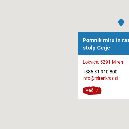
Pomnik miru in ra
stolp Cerje
Lokvica,
5291 Miren
+386 31 310 800
info@mirenkras.si
Več