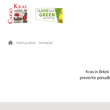
>
Načrtuj obisk
>
Zemljevid
Kras in Brkini
preverite ponudbo