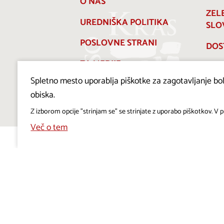
O NAS
ZEL
UREDNIŠKA POLITIKA
SLO
POSLOVNE STRANI
DOS
ZA MEDIJE
Spletno mesto uporablja piškotke za zagotavljanje bolj
PRAVILNIK O PIŠKOTKIH
obiska.
Z izborom opcije "strinjam se" se strinjate z uporabo piškotkov. V pr
Več o tem
Projekt Visitkras. Naložbo sofinancirata Republika
Slovenija in Evropska unija iz Evropskega sklada za
regionalni razvoj.