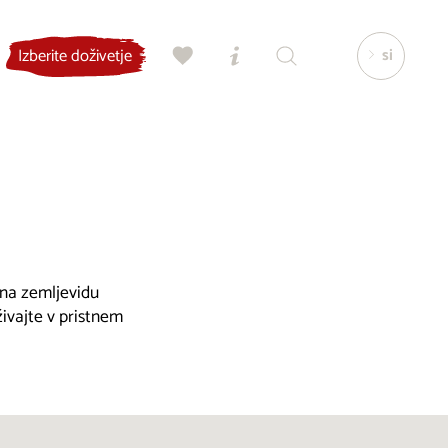
si
Izberite doživetje
, na zemljevidu
živajte v pristnem