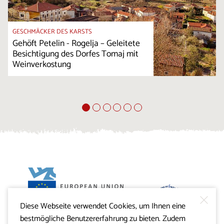
GESCHMÄCKER DES KARSTS
Gehöft Petelin - Rogelja – Geleitete
Besichtigung des Dorfes Tomaj mit
Weinverkostung
Diese Webseite verwendet Cookies, um Ihnen eine
Projekt Visitkras. Die Investition wird von der Republik
bestmögliche Benutzererfahrung zu bieten. Zudem
Slowenien und von der Europäischen Union aus dem