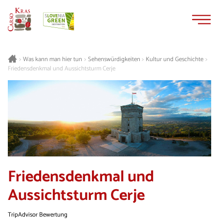
Zum
Zur
Inhalt
Navigation
springen
springen
Was kann man hier tun
Sehenswürdigkeiten
Kultur und Geschichte
>
>
>
>
Friedensdenkmal und Aussichtsturm Cerje
Friedensdenkmal und
Aussichtsturm Cerje
TripAdvisor Bewertung