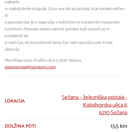
najlepše
in najbolj skrite dragulje. Za to sva izbrala pristop, ki je karseda etičen
in
trajnosten, kar je v nasprotju s hektičnim in instantnim masovnim
turizmom. Potovati danes namreč pomeni tudi ustaviti se in
predahniti ter
si vzeti čas, da bi prisluhnili temu, kar nam sporoča svet, ki nas
obkroža.
MaroWays d.o.o, Kraška ulica 2, 6210 Sežana,
experiences@maroways.com
Sežana – železniška postaja -
LOKACIJA
Kolodvorska ulica 6
6210 Sežana
13,5 km
DOLŽINA POTI