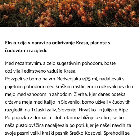
Ekskurzija v naravi za odkrivanje Krasa, planote s
čudovitimi razgledi.
Med nezahtevnim, a zelo sugestivnim pohodom, boste
doživljali edinstveno vzdušje Krasa.
Povzpeli se bomo na vrh Medvedjaka (475 m), nadaljevali s
prijetnim pohodom med kraškim rastlinjem in odkrivali nevidno
mejo med vzhodom in zahodom. Z vrha, kjer danes poteka
državna meja med Italijo in Slovenijo, bomo uživali v čudovitih
razgledih na Tržaški zaliv, Slovenijo, Hrvaško in Julijske Alpe.
Po prigrizku z domačimi dobrotami iz bližnje okolice, se bo
naša pustolovščina nadaljevala po poti, kjer je našel navdih za
svoje pesmi veliki kraški pesnik Srečko Kosovel. Sprehodili se