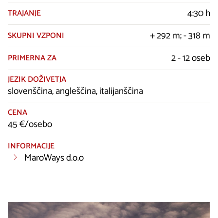
4:30 h
TRAJANJE
+ 292 m; - 318 m
SKUPNI VZPONI
2 - 12 oseb
PRIMERNA ZA
JEZIK DOŽIVETJA
slovenščina, angleščina, italijanščina
CENA
45 €/osebo
INFORMACIJE
MaroWays d.o.o