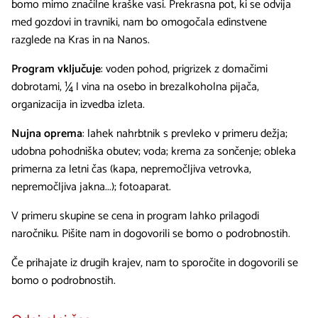
bomo mimo značilne kraške vasi. Prekrasna pot, ki se odvija
med gozdovi in travniki, nam bo omogočala edinstvene
razglede na Kras in na Nanos.
Program vključuje
: voden pohod, prigrizek z domačimi
dobrotami, ¼ l vina na osebo in brezalkoholna pijača,
organizacija in izvedba izleta.
Nujna oprema
: lahek nahrbtnik s prevleko v primeru dežja;
udobna pohodniška obutev; voda; krema za sončenje; obleka
primerna za letni čas (kapa, nepremočljiva vetrovka,
nepremočljiva jakna...); fotoaparat.
V primeru skupine se cena in program lahko prilagodi
naročniku. Pišite nam in dogovorili se bomo o podrobnostih.
Če prihajate iz drugih krajev, nam to sporočite in dogovorili se
bomo o podrobnostih.