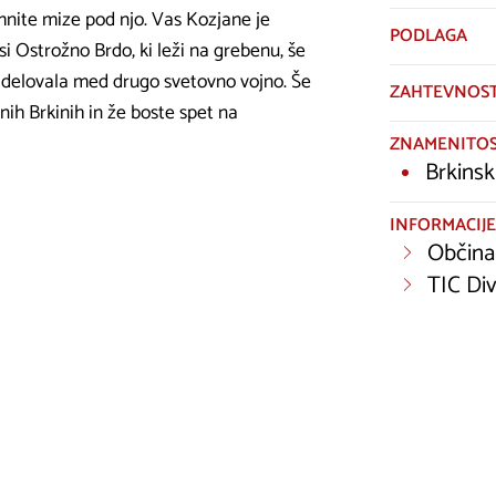
amnite mize pod njo. Vas Kozjane je
PODLAGA
si Ostrožno Brdo, ki leži na grebenu, še
u delovala med drugo svetovno vojno. Še
ZAHTEVNOS
ih Brkinih in že boste spet na
ZNAMENITOS
Brkinsk
INFORMACIJE
Občina 
TIC Di