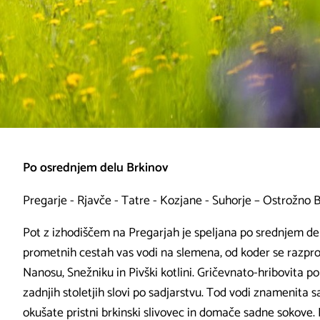
Po osrednjem delu Brkinov
Pregarje - Rjavče - Tatre - Kozjane - Suhorje – Ostrožno B
Pot z izhodiščem na Pregarjah je speljana po srednjem d
prometnih cestah vas vodi na slemena, od koder se razprost
Nanosu, Snežniku in Pivški kotlini. Gričevnato-hribovita pok
zadnjih stoletjih slovi po sadjarstvu. Tod vodi znamenita 
okušate pristni brkinski slivovec in domače sadne sokove. 