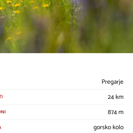
Pregarje
24 km
TI
874 m
ONI
gorsko kolo
A