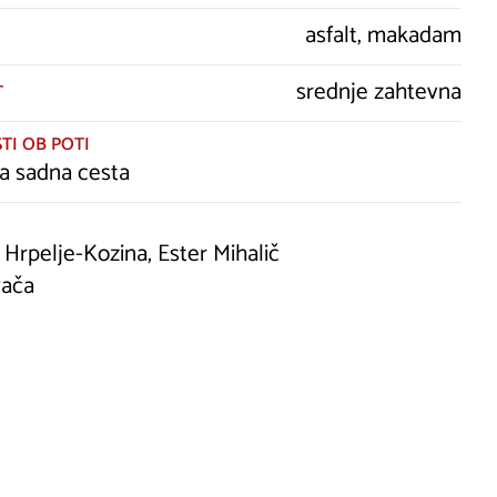
asfalt, makadam
srednje zahtevna
T
TI OB POTI
a sadna cesta
Hrpelje-Kozina, Ester Mihalič
vača