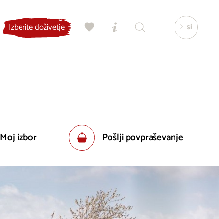
si
Izberite doživetje
 Moj izbor
Pošlji povpraševanje