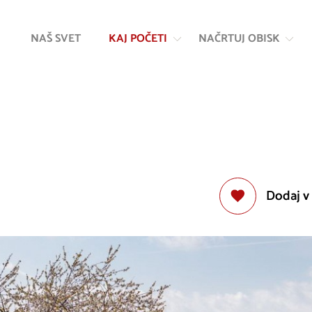
Na
Navigacija
vsebino
NAŠ SVET
KAJ POČETI
NAČRTUJ OBISK
Dodaj v