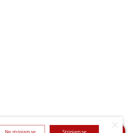
Ne strinjam se
Strinjam se