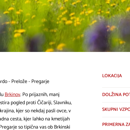
LOKACIJA
rdo - Prelože - Pregarje
elu
Brkinov
. Po prijaznih, manj
DOLŽINA PO
ira pogled proti Čičariji, Slavniku,
SKUPNI VZP
rajina, kjer so nekdaj pasli ovce, v
sadna cesta, kjer lahko na kmetijah
PRIMERNA Z
Pregarje so tipična vas ob Brkinski