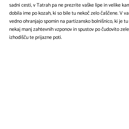
sadni cesti, v Tatrah pa ne prezrite vaške lipe in velike k
dobila ime po kozah, ki so bile tu nekoč zelo čaščene. V va
vedno ohranjajo spomin na partizansko bolnišnico, ki je t
nekaj manj zahtevnih vzponov in spustov po čudovito zelen
izhodišču te prijazne poti.