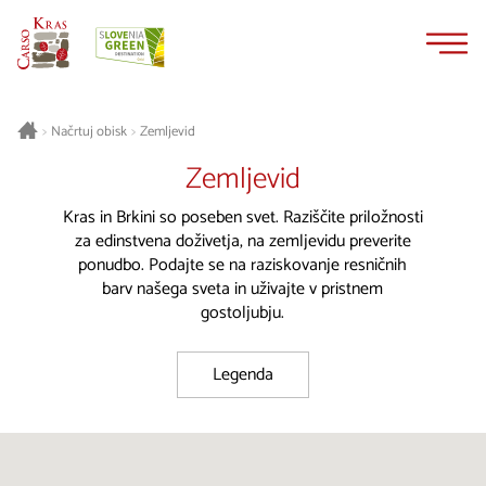
Na
Navigacija
vsebino
Načrtuj obisk
Zemljevid
>
>
Zemljevid
Kras in Brkini so poseben svet. Raziščite priložnosti
za edinstvena doživetja, na zemljevidu preverite
ponudbo. Podajte se na raziskovanje resničnih
barv našega sveta in uživajte v pristnem
gostoljubju.
Legenda