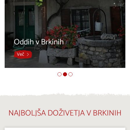
Oddih v Brkinih
Več
NAJBOLJŠA DOŽIVETJA V BRKINIH