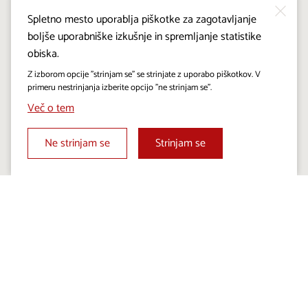
Spletno mesto uporablja piškotke za zagotavljanje
boljše uporabniške izkušnje in spremljanje statistike
obiska.
Z izborom opcije "strinjam se" se strinjate z uporabo piškotkov. V
primeru nestrinjanja izberite opcijo "ne strinjam se".
Več o tem
Ne strinjam se
Strinjam se
OKUSI KRASA
Degustacija in ogled
destilarne Brin