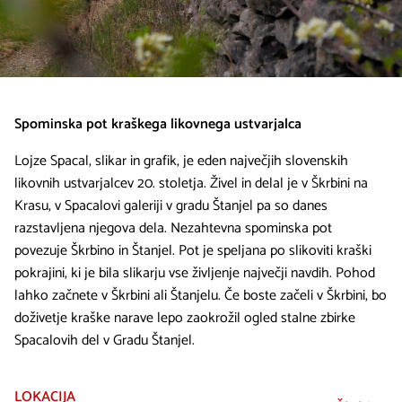
Spominska pot kraškega likovnega ustvarjalca
Lojze Spacal, slikar in grafik, je eden največjih slovenskih
likovnih ustvarjalcev 20. stoletja. Živel in delal je v Škrbini na
Krasu, v Spacalovi galeriji v gradu Štanjel pa so danes
razstavljena njegova dela. Nezahtevna spominska pot
povezuje Škrbino in Štanjel. Pot je speljana po slikoviti kraški
pokrajini, ki je bila slikarju vse življenje največji navdih. Pohod
lahko začnete v Škrbini ali Štanjelu. Če boste začeli v Škrbini, bo
doživetje kraške narave lepo zaokrožil ogled stalne zbirke
Spacalovih del v Gradu Štanjel.
LOKACIJA