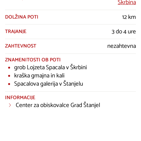
Škrbina
12 km
DOLŽINA POTI
3 do 4 ure
TRAJANJE
nezahtevna
ZAHTEVNOST
ZNAMENITOSTI OB POTI
grob Lojzeta Spacala v Škrbini
kraška gmajna in kali
Spacalova galerija v Štanjelu
INFORMACIJE
Center za obiskovalce Grad Štanjel