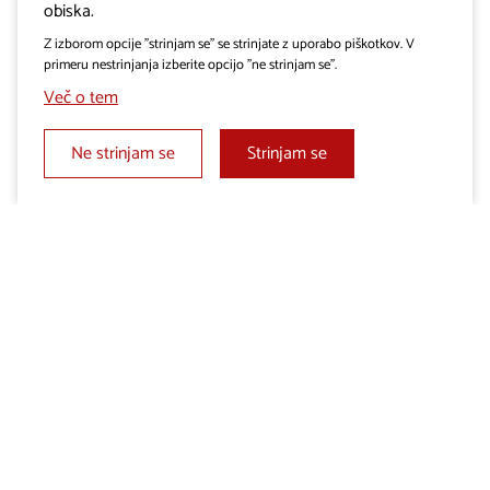
obiska.
Z izborom opcije "strinjam se" se strinjate z uporabo piškotkov. V
primeru nestrinjanja izberite opcijo "ne strinjam se".
Več o tem
Ne strinjam se
Strinjam se
Dodaj v Moj izbor
Pošlji povpraševanje
Deli