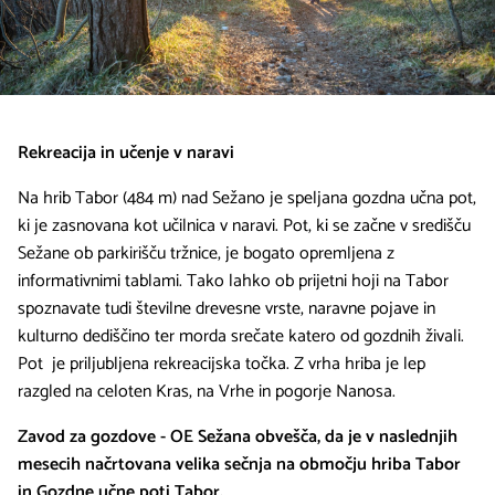
Rekreacija in učenje v naravi
Na hrib Tabor (484 m) nad Sežano je speljana gozdna učna pot,
ki je zasnovana kot učilnica v naravi. Pot, ki se začne v središču
Sežane ob parkirišču tržnice, je bogato opremljena z
informativnimi tablami. Tako lahko ob prijetni hoji na Tabor
spoznavate tudi številne drevesne vrste, naravne pojave in
kulturno dediščino ter morda srečate katero od gozdnih živali.
Pot je priljubljena rekreacijska točka. Z vrha hriba je lep
razgled na celoten Kras, na Vrhe in pogorje Nanosa.
Zavod za gozdove - OE Sežana obvešča, da je v naslednjih
mesecih načrtovana velika sečnja na območju hriba Tabor
in Gozdne učne poti Tabor.