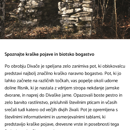
Spoznajte kraške pojave in biotsko bogastvo
Po obrobju Divače je speljana zelo zanimiva pot, ki obiskovalcu
predstavi najbolj značilno kraško naravno bogastvo. Pot, ki jo
lahko začnete na različnih točkah, vas popelje okoli udorne
doline Risnik, ki je nastala z vdrtjem stropa nekdanje jamske
dvorane, in naprej do Divaške jame. Opazovali boste pestro in
zelo barvito rastlinstvo, prisluhnili številnim pticam in včasih
srečali tudi katero od večjih divjih živali. Pot je opremljena s
številnimi informativnimi in usmerjevalnimi tablami, ki
predstavijo kraške pojave, drevesne vrste in posebnosti tega