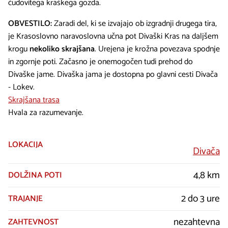
čudovitega kraškega gozda.
OBVESTILO:
Zaradi del, ki se izvajajo ob izgradnji drugega tira,
je Krasoslovno naravoslovna učna pot Divaški Kras na daljšem
krogu
nekoliko skrajšana
. Urejena je krožna povezava spodnje
in zgornje poti. Začasno je onemogočen tudi prehod do
Divaške jame. Divaška jama je dostopna po glavni cesti Divača
- Lokev.
Skrajšana trasa
Hvala za razumevanje.
LOKACIJA
Divača
4,8 km
DOLŽINA POTI
2 do 3 ure
TRAJANJE
nezahtevna
ZAHTEVNOST