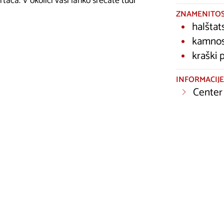
rtača. V okolici vasi lahko srečate tudi
ZNAMENITOS
halštat
kamnose
kraški 
INFORMACIJE
Center 