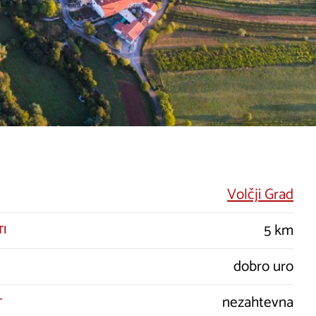
Volčji Grad
5 km
TI
dobro uro
nezahtevna
T