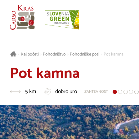
>
Kaj početi
>
Pohodništvo
>
Pohodniške poti
>
Pot kamna
Pot kamna
5 km
dobro uro
ZAHTEVNOST