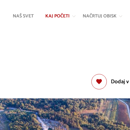
Na
Navigacija
vsebino
NAŠ SVET
KAJ POČETI
NAČRTUJ OBISK
Dodaj v