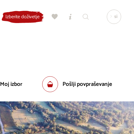
si
Izberite doživetje
 Moj izbor
Pošlji povpraševanje