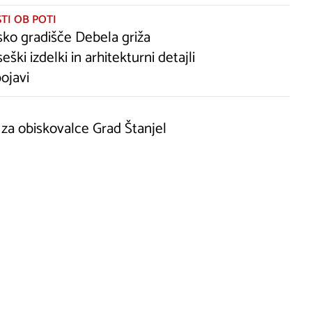
TI OB POTI
sko gradišče Debela griža
ški izdelki in arhitekturni detajli
pojavi
za obiskovalce Grad Štanjel