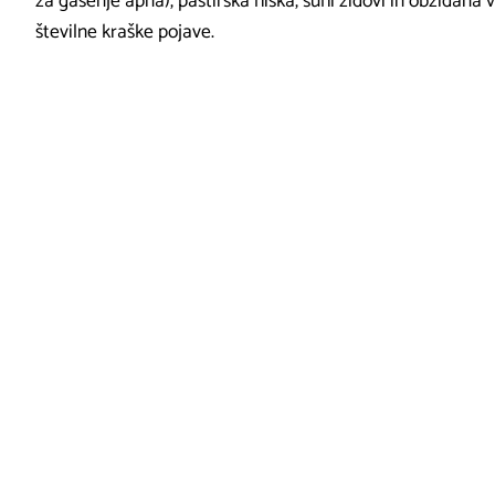
za gašenje apna), pastirska hiška, suhi zidovi in obzidana v
številne kraške pojave.