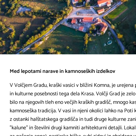
Med lepotami narave in kamnoseških izdelkov
V Volčjem Gradu, kraški vasici v bližini Komna, je urejena
in kulturne posebnosti tega dela Krasa. Volčji Grad je zelo 
bilo na njegovih tleh eno večjih kraških gradišč, mnogo kas
kamnoseška tradicija. V vasi in njeni okolici lahko na Po
z ostanki halštatskega gradišča in tudi druge kulturne zanim
"kalune" in številni drugi kamniti arhitekturni detajli. Loka