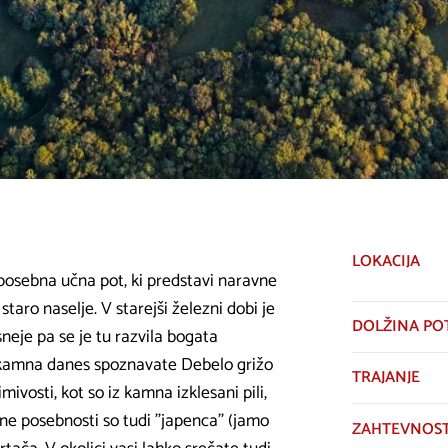
LOKACIJA
 posebna učna pot, ki predstavi naravne
staro naselje. V starejši železni dobi je
DOLŽINA PO
neje pa se je tu razvila bogata
ti kamna danes spoznavate Debelo grižo
TRAJANJE
ivosti, kot so iz kamna izklesani pili,
lne posebnosti so tudi ''japenca'' (jamo
ZAHTEVNOS