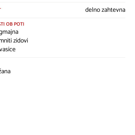
delno zahtevna
T
TI OB POTI
 gmajna
mniti zidovi
vasice
žana