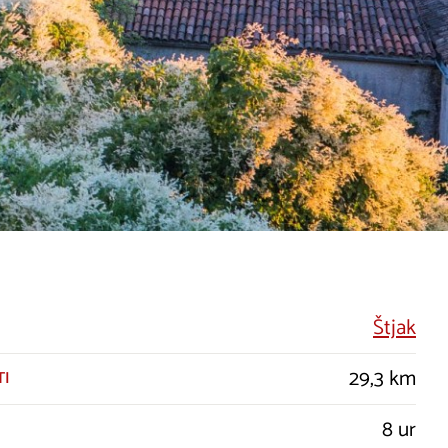
Štjak
29,3 km
TI
8 ur