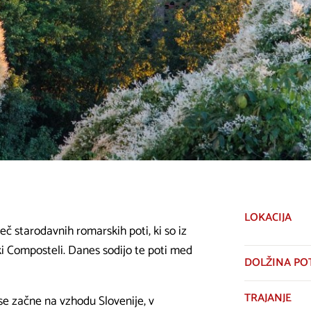
LOKACIJA
č starodavnih romarskih poti, ki so iz
ki Composteli. Danes sodijo te poti med
DOLŽINA PO
TRAJANJE
se začne na vzhodu Slovenije, v