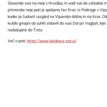
Slovenski vasi na meji s Hrvaško, in vodi vse do zahodne me
primorske veje poti je speljana čez Kras. Iz Podrage v Vipa
koder je čudovit razgled na Vipavsko dolino in na Kras. Od
kraški gmajni ob suhih zidovih do vasi Dol pri Vogljah, kje
nadaljujete do Trsta.
Več o poti:
https://www.jakobova-pot.si/