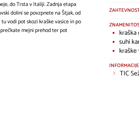
je, do Trsta v Italiji. Zadnja etapa
ZAHTEVNOS
vski dolini se povzpnete na Štjak, od
 tu vodi pot skozi kraške vasice in po
ZNAMENITOS
r prečkate mejni prehod ter pot
kraška
suhi ka
kraške 
INFORMACIJE
TIC Se