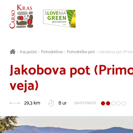
>
Kaj početi
>
Pohodništvo
>
Pohodniške poti
>
Jakobova pot (Prim
Jakobova pot (Prim
veja)
29,3 km
8 ur
ZAHTEVNOST