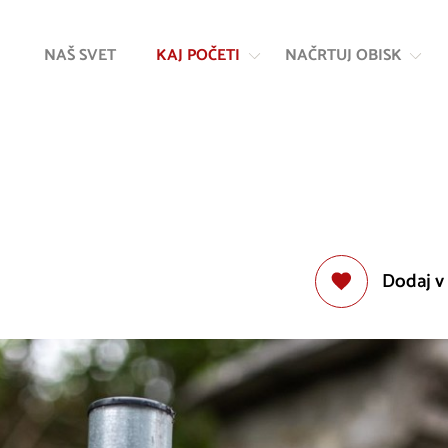
Na
Navigacija
vsebino
NAŠ SVET
KAJ POČETI
NAČRTUJ OBISK
Dodaj v