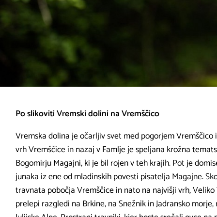
Po slikoviti Vremski dolini na Vremščico
Vremska dolina je očarljiv svet med pogorjem Vremščico in
vrh Vremščice in nazaj v Famlje je speljana krožna temats
Bogomirju Magajni, ki je bil rojen v teh krajih. Pot je dom
junaka iz ene od mladinskih povesti pisatelja Magajne. Skoz
travnata pobočja Vremščice in nato na najvišji vrh, Veliko
prelepi razgledi na Brkine, na Snežnik in Jadransko morje,