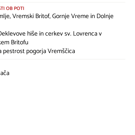
TI OB POTI
mlje, Vremski Britof, Gornje Vreme in Dolnje
Deklevove hiše in cerkev sv. Lovrenca v
em Britofu
a pestrost pogorja Vremščica
vača