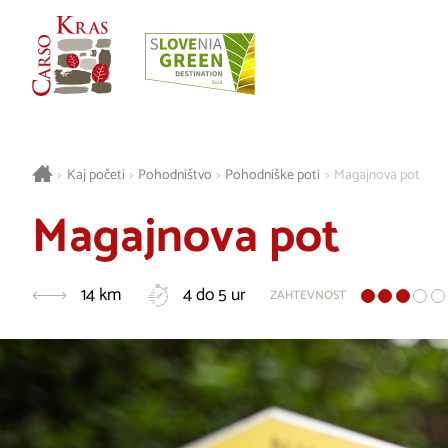
>
Kaj početi
>
Pohodništvo
>
Pohodniške poti
>
Magajnova pot
Magajnova pot
14 km
4 do 5 ur
ZAHTEVNOST