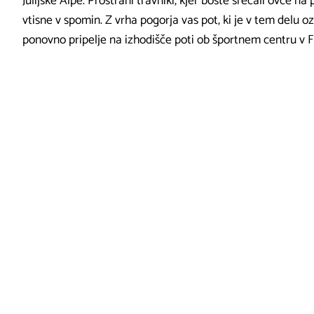
Julijske Alpe. Prostrani travniki, kjer boste srečali ovce na 
vtisne v spomin. Z vrha pogorja vas pot, ki je v tem delu 
ponovno pripelje na izhodišče poti ob športnem centru v F