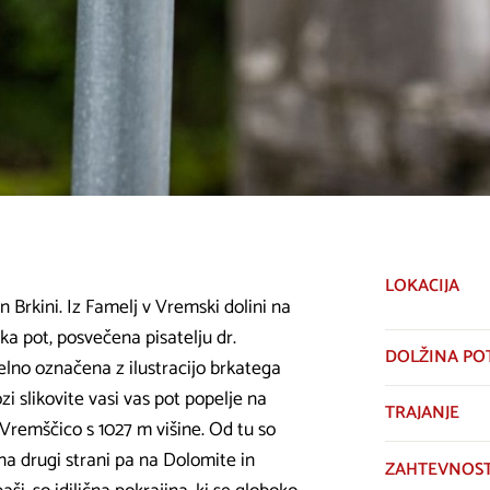
LOKACIJA
 Brkini. Iz Famelj v Vremski dolini na
ka pot, posvečena pisatelju dr.
DOLŽINA PO
iselno označena z ilustracijo brkatega
i slikovite vasi vas pot popelje na
TRAJANJE
 Vremščico s 1027 m višine. Od tu so
 na drugi strani pa na Dolomite in
ZAHTEVNOS