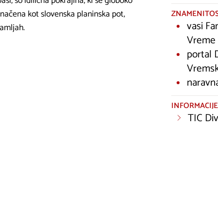
paši, so idilična pokrajina, ki se globoko
označena kot slovenska planinska pot,
ZNAMENITOS
vasi Fa
amljah.
Vreme
portal 
Vremsk
naravn
INFORMACIJE
TIC Di