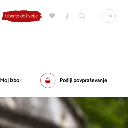
si
Izberite doživetje
 Moj izbor
Pošlji povpraševanje