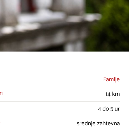
Famlje
14 km
TI
4 do 5 ur
srednje zahtevna
T