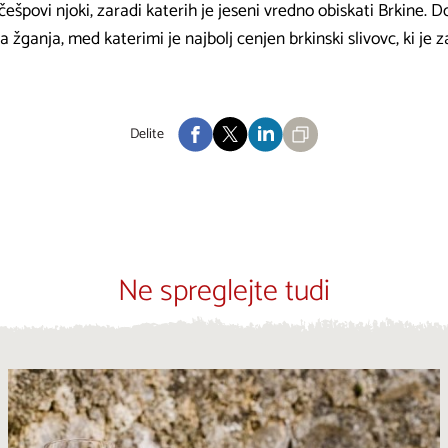
i češpovi njoki, zaradi katerih je jeseni vredno obiskati Brkine. 
na žganja, med katerimi je najbolj cenjen brkinski slivovc, ki je
Delite
Ne spreglejte tudi