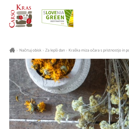
>
Načrtuj obisk
>
Za lepši dan
>
Kraška miza očara s pristnostjo in 