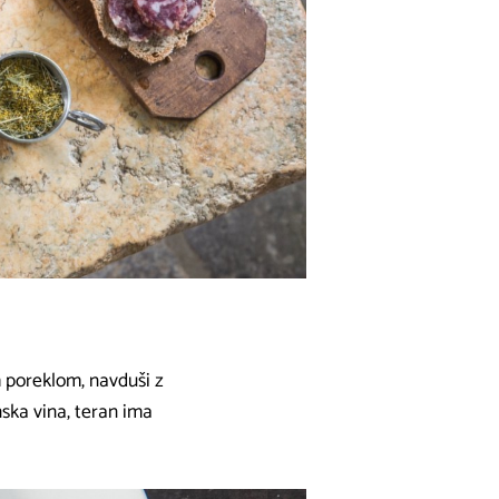
m poreklom, navduši z
nska vina, teran ima