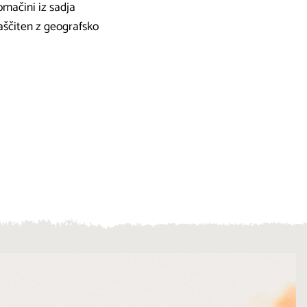
Domačini iz sadja
 zaščiten z geografsko