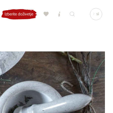
si
Izberite doživetje