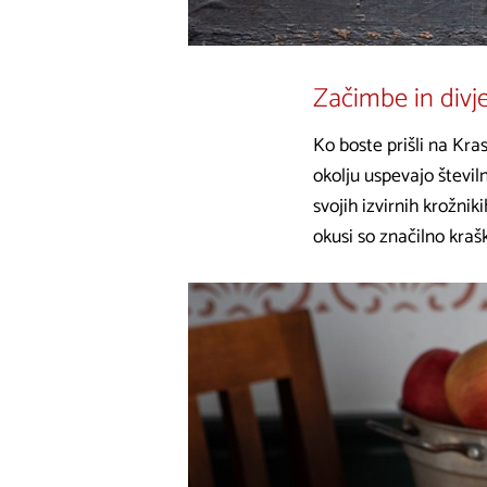
Začimbe in divje
Ko boste prišli na Kra
okolju uspevajo številn
svojih izvirnih krožnik
okusi so značilno krašk