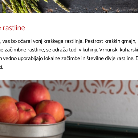
 rastline
s, vas bo očaral vonj kraškega rastlinja. Pestrost kraških gmajn
e začimbne rastline, se odraža tudi v kuhinji. Vrhunski kuharski
ih vedno uporabljajo lokalne začimbe in številne divje rastline. 
i.