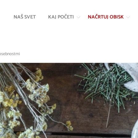
Na
Navigacija
vsebino
NAŠ SVET
KAJ POČETI
NAČRTUJ OBISK
posebnostmi