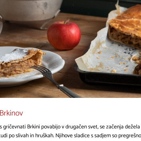
Brkinov
s gričevnati Brkini povabijo v drugačen svet, se začenja dežela 
a tudi po slivah in hruškah. Njihove sladice s sadjem so pregrešn