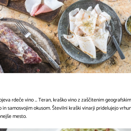
ojeva rdeče vino … Teran, kraško vino z zaščitenim geografski
 in samosvojim okusom. Številni kraški vinarji pridelujejo vrhu
nejše mesto.