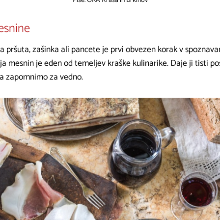
Piše: ORA Krasa in Brkinov
esnine
a pršuta, zašinka ali pancete je prvi obvezen korak v spoznava
ja mesnin je eden od temeljev kraške kulinarike. Daje ji tisti p
sa zapomnimo za vedno.