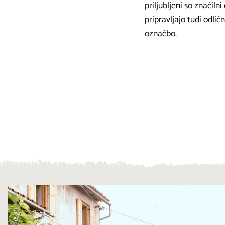
priljubljeni so značiln
pripravljajo tudi odlič
označbo.