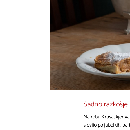
Sadno razkošje 
Na robu Krasa, kjer va
slovijo po jabolkih, p