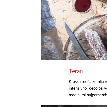
Teran
Kraška rdeča zemlja r
intenzivno rdečo barvo
med njimi najpomemb