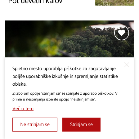
Pot devetih kalov
Spletno mesto uporablja piškotke za zagotavljanje
boljše uporabniške izkušnje in spremljanje statistike
obiska.
Z izborom opcije "strinjam se" se strinjate z uporabo piškotkov. V
primeru nestrinjanja izberite opcijo "ne strinjam se".
KOLESARSKE POTI
Pot kamna Krasa in
Več o tem
Brkinov
Ne strinjam se
Strinjam se