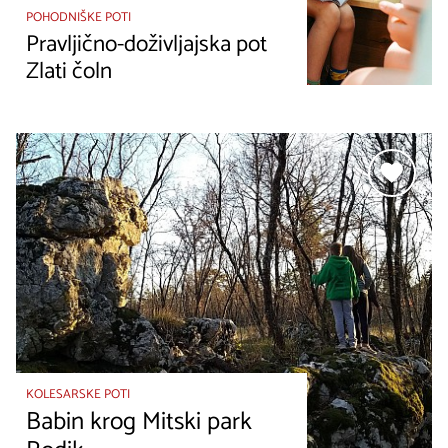
POHODNIŠKE POTI
Pravljično-doživljajska pot
Zlati čoln
KOLESARSKE POTI
Babin krog Mitski park