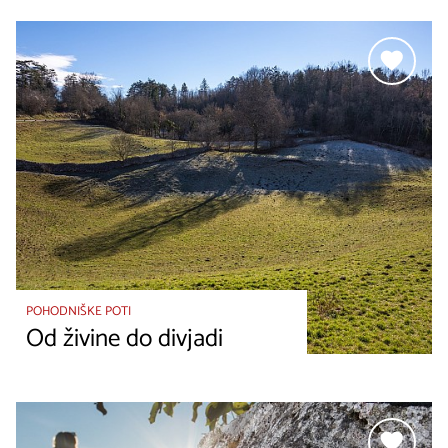
POHODNIŠKE POTI
Od živine do divjadi