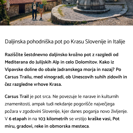
Daljinska pohodniška pot po Krasu Slovenije in Italije
Raziščite šestdnevno daljinsko krožno pot z razgledi od
Mediterana do Julijskih Alp in celo Dolomitov. Kako iz
Vipavske doline do obale Jadranskega morja in nazaj? Po
Carsus Trailu, med vinogradi, ob Unescovih suhih zidovih in
čez razgledne vrhove Krasa.
Carsus Trail
je pot srca. Ne povezuje le narave in kulturnih
znamenitosti, ampak tudi nekdanje pogorišče največjega
požara v zgodovini Slovenije, kjer danes poganja novo življenje.
V
6 etapah
in na
103 kilometrih
se vrstijo
kraške vasi, Pot
miru, gradovi, reke in obmorska mesteca
.