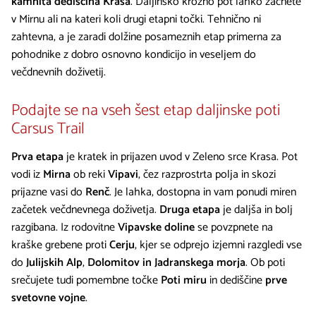
kamnita dediščina Krasa
. Daljinsko krožno pot lahko začnete
v Mirnu ali na kateri koli drugi etapni točki. Tehnično ni
zahtevna, a je zaradi dolžine posameznih etap primerna za
pohodnike z dobro osnovno kondicijo in veseljem do
večdnevnih doživetij.
Podajte se na vseh šest etap daljinske poti
Carsus Trail
Prva etapa
je kratek in prijazen uvod v Zeleno srce Krasa. Pot
vodi iz
Mirna
ob reki
Vipavi
, čez razprostrta polja in skozi
prijazne vasi do
Renč
. Je lahka, dostopna in vam ponudi miren
začetek večdnevnega doživetja.
Druga etapa
je daljša in bolj
razgibana. Iz rodovitne
Vipavske doline
se povzpnete na
kraške grebene proti
Cerju
, kjer se odprejo izjemni razgledi vse
do
Julijskih Alp
,
Dolomitov in Jadranskega morja
. Ob poti
srečujete tudi pomembne točke
Poti miru
in dediščine
prve
svetovne vojne
.