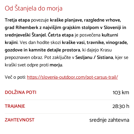
Od Štanjela do morja
Tretja etapa
povezuje
kraške planjave, razgledne vrhove,
grad Rihemberk z najvišjim grajskim stolpom v Sloveniji in
srednjeveški Štanjel. Četrta etapa
je posvečena
kulturni
krajini
. Ves dan hodite skozi
kraške vasi, travnike, vinograde,
gozdove in kamnite detajle prostora
, ki dajejo Krasu
prepoznaven obraz. Pot zaključite v
Sesljanu / Sistiana
, kjer se
kraški svet odpre proti
morju
.
Več o poti:
https://slovenia-outdoor.com/pot-carsus-trail/
103 km
DOLŽINA POTI
28:30 h
TRAJANJE
srednje zahtevna
ZAHTEVNOST