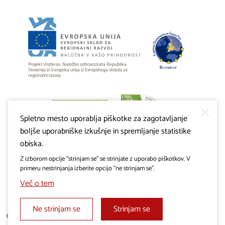
Projekt Visitkras. Naložbo sofinancirata Republika
Slovenija in Evropska unija iz Evropskega sklada za
regionalni razvoj.
Spletno mesto uporablja piškotke za zagotavljanje
boljše uporabniške izkušnje in spremljanje statistike
obiska.
Z izborom opcije "strinjam se" se strinjate z uporabo piškotkov. V
primeru nestrinjanja izberite opcijo "ne strinjam se".
Več o tem
Ne strinjam se
Strinjam se
© 2019 - 2026 visitkras.info. Vse pravice pridržane.