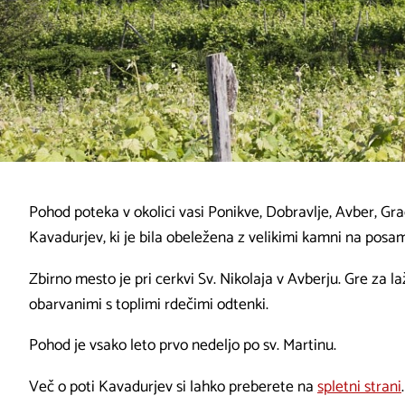
Pohod poteka v okolici vasi Ponikve, Dobravlje, Avber, Gra
Kavadurjev, ki je bila obeležena z velikimi kamni na posa
Zbirno mesto je pri cerkvi Sv. Nikolaja v Avberju. Gre za 
obarvanimi s toplimi rdečimi odtenki.
Pohod je vsako leto prvo nedeljo po sv. Martinu.
Več o poti Kavadurjev si lahko preberete na
spletni strani