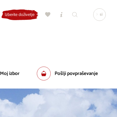
si
Izberite doživetje
 Moj izbor
Pošlji povpraševanje