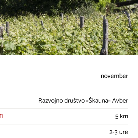
november
Razvojno društvo »Škauna« Avber
5 km
TI
2-3 ure