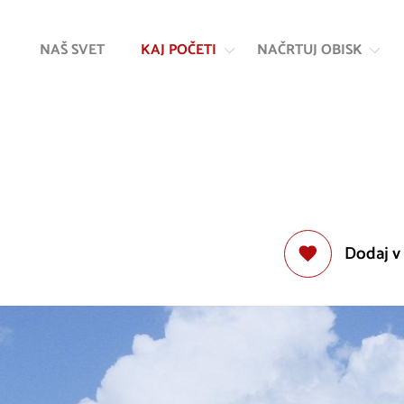
Na
Navigacija
vsebino
NAŠ SVET
KAJ POČETI
NAČRTUJ OBISK
Dodaj v