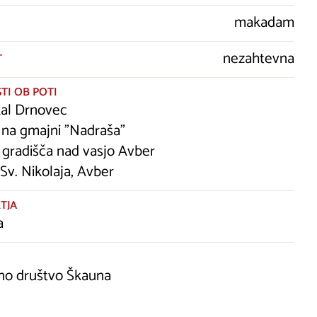
makadam
nezahtevna
T
TI OB POTI
kal Drnovec
 na gmajni "Nadraša"
 gradišča nad vasjo Avber
Sv. Nikolaja, Avber
TJA
a
no društvo Škauna