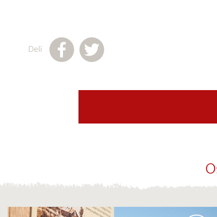
Deli
O