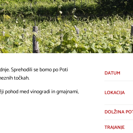
dnje. Sprehodili se bomo po Poti
DATUM
meznih točkah.
lažji pohod med vinogradi in gmajnami,
LOKACIJA
DOLŽINA PO
.
TRAJANJE