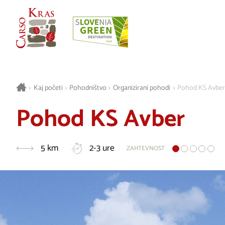
>
Kaj početi
>
Pohodništvo
>
Organizirani pohodi
>
Pohod KS Avber
Pohod KS Avber
5 km
2-3 ure
ZAHTEVNOST