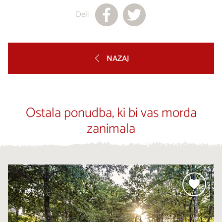
Deli
NAZAJ
Ostala ponudba, ki bi vas morda
zanimala