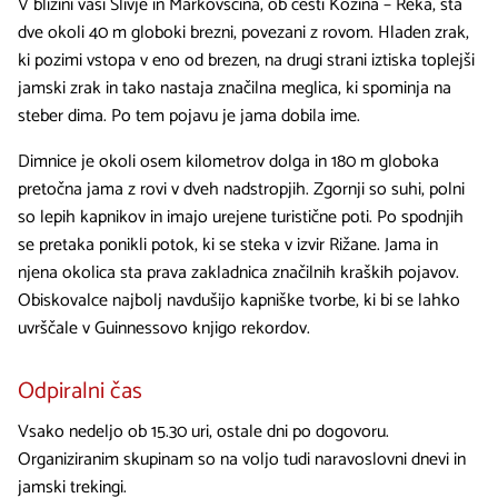
V bližini vasi Slivje in Markovščina, ob cesti Kozina – Reka, sta
dve okoli 40 m globoki brezni, povezani z rovom. Hladen zrak,
ki pozimi vstopa v eno od brezen, na drugi strani iztiska toplejši
jamski zrak in tako nastaja značilna meglica, ki spominja na
steber dima. Po tem pojavu je jama dobila ime.
Dimnice je okoli osem kilometrov dolga in 180 m globoka
pretočna jama z rovi v dveh nadstropjih. Zgornji so suhi, polni
so lepih kapnikov in imajo urejene turistične poti. Po spodnjih
se pretaka ponikli potok, ki se steka v izvir Rižane. Jama in
njena okolica sta prava zakladnica značilnih kraških pojavov.
Obiskovalce najbolj navdušijo kapniške tvorbe, ki bi se lahko
uvrščale v Guinnessovo knjigo rekordov.
Odpiralni čas
Vsako nedeljo ob 15.30 uri, ostale dni po dogovoru.
Organiziranim skupinam so na voljo tudi naravoslovni dnevi in
jamski trekingi.