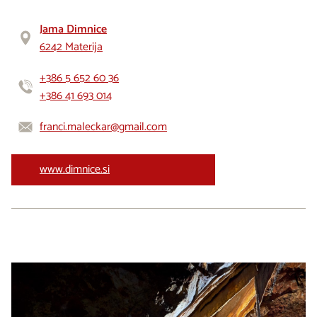
Jama Dimnice
6242 Materija
+386 5 652 60 36
+386 41 693 014
franci.maleckar@gmail.com
www.dimnice.si