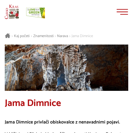
Na
Navigacija
vsebino
Kaj početi
Znamenitosti
Narava
Jama Dimnice
>
>
>
>
Jama Dimnice
Jama Dimnice privlači obiskovalce z nenavadnimi pojavi.