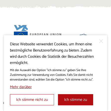
Diese Webseite verwendet Cookies, um Ihnen eine
Projekt Visitkras. Die Investition wird von der Republik
bestmögliche Benutzererfahrung zu bieten. Zudem
Slowenien und von der Europäischen Union aus dem
Europäischen Fonds für regionale Entwicklung
wird durch Cookies die Statistik der Besucherzahlen
mitfinanziert.
ermöglicht.
Mit der Auswahl der Option "ich stimme zu" geben Sie Ihre
Zustimmung zur Verwendung von Cookies. Falls Sie damit nicht
einverstanden sind, wählen Sie die Option "ich stimme nicht zu".
Mehr darüber
Ich stimme nicht zu
Ich stimme zu
© 2019 - 2026 visitkras.info. Alle Rechte vorbehalten.