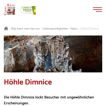
Zum
Zur
Inhalt
Navigation
springen
springen
Was kann man hier tun
Sehenswürdigkeiten
Natur
Höhle Dimnice
>
>
>
>
Höhle Dimnice
Die Höhle Dimnice lockt Besucher mit ungewöhnlichen
Erscheinungen.