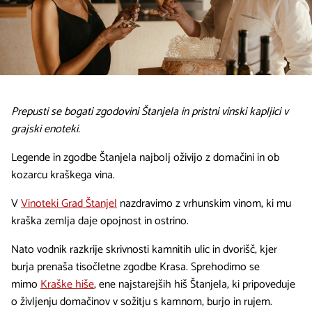
Prepusti se bogati zgodovini Štanjela in pristni vinski kapljici v
grajski enoteki.
Legende in zgodbe Štanjela najbolj oživijo z domačini in ob
kozarcu kraškega vina.
V
Vinoteki Grad Štanjel
nazdravimo z vrhunskim vinom, ki mu
kraška zemlja daje opojnost in ostrino.
Nato vodnik razkrije skrivnosti kamnitih ulic in dvorišč, kjer
burja prenaša tisočletne zgodbe Krasa. Sprehodimo se
mimo
Kraške hiše
, ene najstarejših hiš Štanjela, ki pripoveduje
o življenju domačinov v sožitju s kamnom, burjo in rujem.