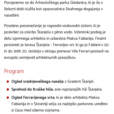
Povzpnemo se do Arheološkega parka Gledanica, ki je že v
železni dobi služila kot opazovalnica živahnega dogajanja v
naselbini.
Posebno presenečenje je napredni vodovodni sistem, ki je
poskrbel za oskrbo Štanjela s pitno vodo. Inženirski podvig je
delo izjemnega arhitekta in urbanista Maksa Fabianija. Finalni
postanek je terasa Štanjela - Ferrarijev vrt, ki ga je Fabiani v 20.
in 30. letih 20. stoletja v sklopu prenove Vile Ferrari postavil na
evropski zemljevid arhitekturnih presežkov.
Program
Ogled srednjeveškega naselja
z Gradom Štanjel.
Sprehod do Kraške hiše
, ene najstarejših hiš Štanjela.
Ogled Ferrarijevega vrta
, ki je delo arhitekta Maksa
Fabianija in v Sloveniji velja za najlepšo parkovno ureditev
iz časa med obema vojnama.