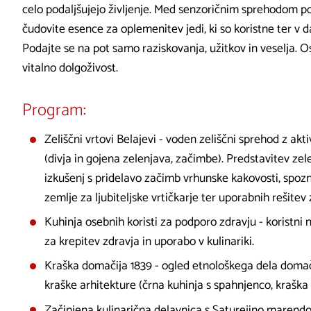
celo podaljšujejo življenje. Med senzoričnim sprehodom 
čudovite esence za oplemenitev jedi, ki so koristne ter v
Podajte se na pot samo raziskovanja, užitkov in veselja. Os
vitalno dolgoživost.
Program:
Zeliščni vrtovi Belajevi - voden zeliščni sprehod z akt
(divja in gojena zelenjava, začimbe). Predstavitev ze
izkušenj s pridelavo začimb vrhunske kakovosti, spozn
zemlje za ljubiteljske vrtičkarje ter uporabnih reši
Kuhinja osebnih koristi za podporo zdravju - koristni n
za krepitev zdravja in uporabo v kulinariki.
Kraška domačija 1839 - ogled etnološkega dela domačij
kraške arhitekture (črna kuhinja s spahnjenco, kraška št
Začinjena kulinarična delavnica s Saturejino marendo