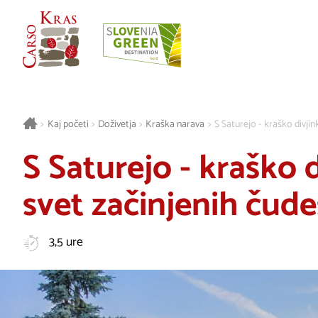
>
Kaj početi
>
Doživetja
>
Kraška narava
>
S Saturejo - kraško divjin
S Saturejo - kraško 
svet začinjenih čude
3,5 ure