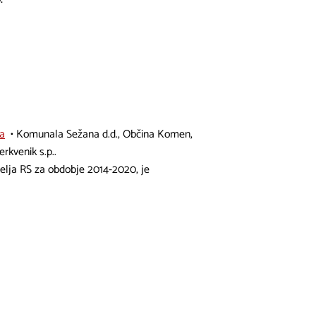
sa
• Komunala Sežana d.d., Občina Komen,
rkvenik s.p..
elja RS za obdobje 2014-2020, je