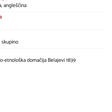
a, angleščina
B
 skupino
o-etnološka domačija Belajevi 1839