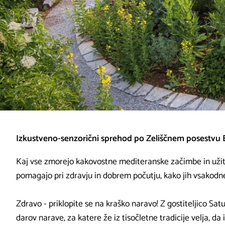
Izkustveno-senzorični sprehod po Zeliščnem posestvu B
Kaj vse zmorejo kakovostne mediteranske začimbe in užitn
pomagajo pri zdravju in dobrem počutju, kako jih vsakodn
Zdravo - priklopite se na kraško naravo! Z gostiteljico Satur
darov narave, za katere že iz tisočletne tradicije velja, d