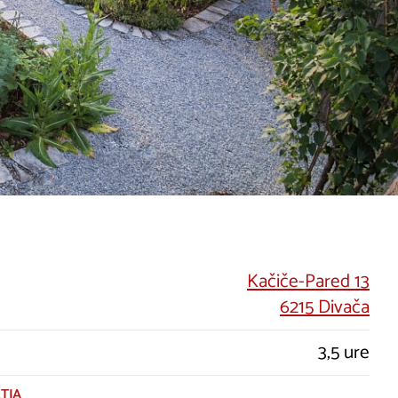
Kačiče-Pared 13
6215 Divača
3,5 ure
TJA