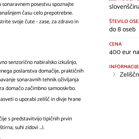
po sonaravnem posestvu spoznajte
slovenščin
 današnjem času celo prepotrebne.
trite svoje čute - zase, za zdravo in
ŠTEVILO OSE
do 8 oseb
CENA
400 eur na
ivno senzorično nabiralsko izkušnjo,
INFORMACIJE
lenega poslanstva domačije, praktičnih
Zeliščn
avanje sonaravnih tehnik oživljanja
tev za domačo začimbno samooskrbo.
asveti o uporabi zelišč in divje hrane
e s predstavitvijo tipičnih prvin
irna, suhi zidovi …).
.