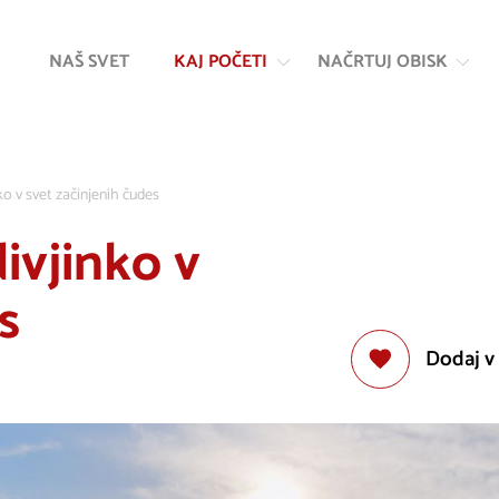
Na
Navigacija
vsebino
NAŠ SVET
KAJ POČETI
NAČRTUJ OBISK
ko v svet začinjenih čudes
divjinko v
s
Dodaj v