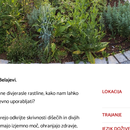
elajevi.
LOKACIJA
e divjerasle rastline, kako nam lahko
evno uporabljati?
TRAJANJE
ejo odkrijte skrivnosti dišečih in divjih
a imajo izjemno moč, ohranjajo zdravje,
JEZIK DOŽIVE