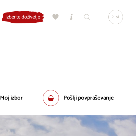
si
Izberite doživetje
 Moj izbor
Pošlji povpraševanje