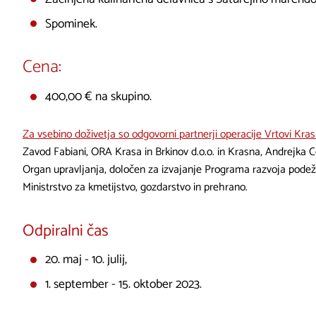
Spominek.
Cena:
400,00 € na skupino.
Za vsebino doživetja so odgovorni partnerji operacije Vrtovi Kra
Zavod Fabiani, ORA Krasa in Brkinov d.o.o. in Krasna, Andrejka Ce
Organ upravljanja, določen za izvajanje Programa razvoja podež
Ministrstvo za kmetijstvo, gozdarstvo in prehrano.
Odpiralni čas
20. maj - 10. julij,
1. september - 15. oktober 2023.