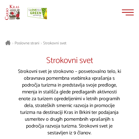
Na
Navigacija
vsebino
Poslovne strani
Strokovni svet
>
>
Strokovni svet
Strokovni svet je strokovno – posvetovalno telo, ki
obravnava pomembna vsebinska vprašanja s
področja turizma in predstavlja svoje predloge,
mnenja in stališča glede predlaganih aktivnosti
enote za turizem opredeljenimi v letnih programih
dela, strateških smernic razvoja in promocije
turizma na destinaciji Kras in Brkini ter podajanja
usmeritev o drugih pomembnih vprašanjih s
področja razvoja turizma. Strokovni svet je
sestavljen iz 9 članov.