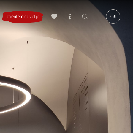
si
Izberite doživetje