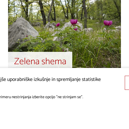
Zelena shema
še uporabniške izkušnje in spremljanje statistike
imeru nestrinjanja izberite opcijo "ne strinjam se".
ITIKA VARSTVA