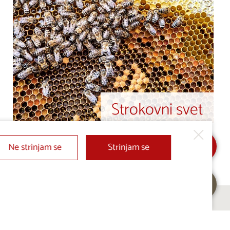
Strokovni svet
Ne strinjam se
Strinjam se
Sledite nam na: