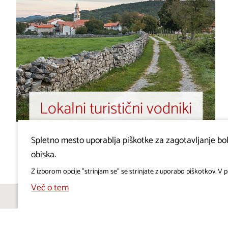
Lokalni turistični vodniki
Spletno mesto uporablja piškotke za zagotavljanje bolj
obiska.
Z izborom opcije "strinjam se" se strinjate z uporabo piškotkov. V pr
Več o tem
PROJEKT VISITKRAS
POL