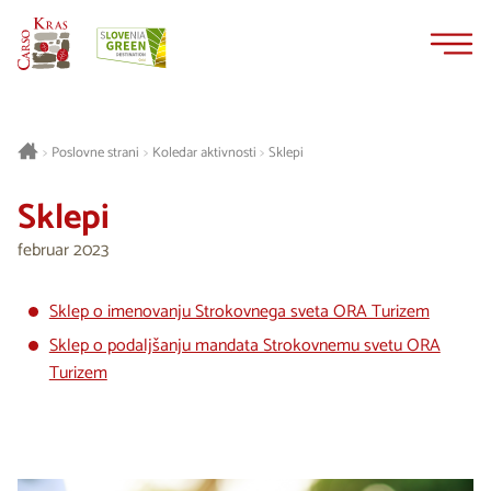
Na
Navigacija
vsebino
Poslovne strani
Koledar aktivnosti
Sklepi
>
>
>
Sklepi
februar 2023
Sklep o imenovanju Strokovnega sveta ORA Turizem
Sklep o podaljšanju mandata Strokovnemu svetu ORA
Turizem