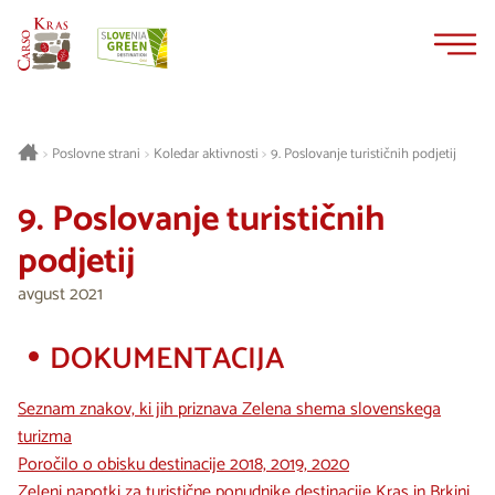
Na
Navigacija
vsebino
Poslovne strani
Koledar aktivnosti
9. Poslovanje turističnih podjetij
>
>
>
9. Poslovanje turističnih
podjetij
avgust 2021
DOKUMENTACIJA
Seznam znakov, ki jih priznava Zelena shema slovenskega
turizma
Poročilo o obisku destinacije 2018, 2019, 2020
Zeleni napotki za turistične ponudnike destinacije Kras in Brkini