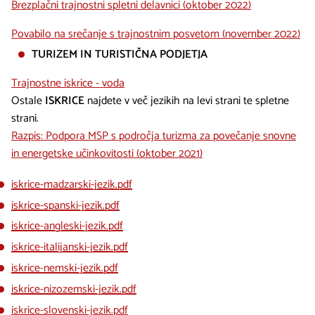
Brezplačni trajnostni spletni delavnici (oktober 2022)
Povabilo na srečanje s trajnostnim posvetom (november 2022)
TURIZEM IN TURISTIČNA PODJETJA
Trajnostne iskrice - voda
Ostale
ISKRICE
najdete v več jezikih na levi strani te spletne
strani.
Razpis: Podpora MSP s področja turizma za povečanje snovne
in energetske učinkovitosti (oktober 2021)
iskrice-madzarski-jezik.pdf
iskrice-spanski-jezik.pdf
iskrice-angleski-jezik.pdf
iskrice-italijanski-jezik.pdf
iskrice-nemski-jezik.pdf
iskrice-nizozemski-jezik.pdf
iskrice-slovenski-jezik.pdf