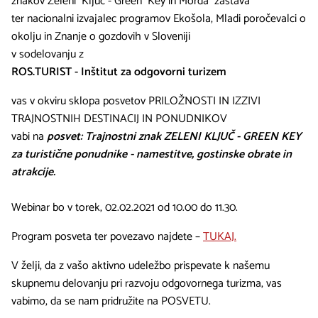
znakov Zeleni Ključ - Green Key in Morda zastava
ter nacionalni izvajalec programov Ekošola, Mladi poročevalci o
okolju in Znanje o gozdovih v Sloveniji
v sodelovanju z
ROS.TURIST - Inštitut za odgovorni turizem
vas v okviru sklopa posvetov PRILOŽNOSTI IN IZZIVI
TRAJNOSTNIH DESTINACIJ IN PONUDNIKOV
vabi na
posvet: Trajnostni znak ZELENI KLJUČ - GREEN KEY
za turistične ponudnike - namestitve, gostinske obrate in
atrakcije.
Webinar bo v torek, 02.02.2021 od 10.00 do 11.30.
Program posveta ter povezavo najdete –
TUKAJ.
V želji, da z vašo aktivno udeležbo prispevate k našemu
skupnemu delovanju pri razvoju odgovornega turizma, vas
vabimo, da se nam pridružite na POSVETU.