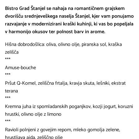
Bistro Grad Štanjel se nahaja na romantičnem grajskem
dvorišču srednjeveškega naselja Štanjel, kjer vam ponujamo
razvajanje v modernizirani kraški kuhinji, ki vas bo popeljala
v harmonijo okusov ter polnost barv in arome.
Hišna dobrodošlica: oliva, olivno olje, piranska sol, kraška
zelišča
***
Amuse-bouche
***
Pršut Q-Komel, zeliščna frtalja, kravja skuta, lešniki, ekstrat
terana
***
Kremna juha iz spomladanskih poganjkov, kozji jogurt, koruzni
hrustki, olivno olje z limono
***
Ravioli polnjeni z govejim repom, mleko gomolja zelene,
hrustljava ajda, zeliščno olje