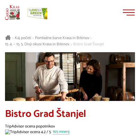
Na
Navigacija
vsebino
Kaj početi
Pomladne barve Krasa in Brkinov
>
>
>
15. 4. – 15. 5. Divji okusi Krasa in Brkinov
Bistro Grad Štanjel
>
Bistro Grad Štanjel
TripAdvisor ocena popotnikov
165 mnenj