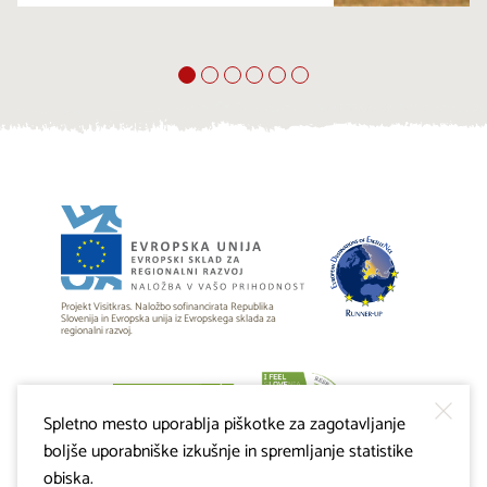
Projekt Visitkras. Naložbo sofinancirata Republika
Slovenija in Evropska unija iz Evropskega sklada za
regionalni razvoj.
Spletno mesto uporablja piškotke za zagotavljanje
boljše uporabniške izkušnje in spremljanje statistike
obiska.