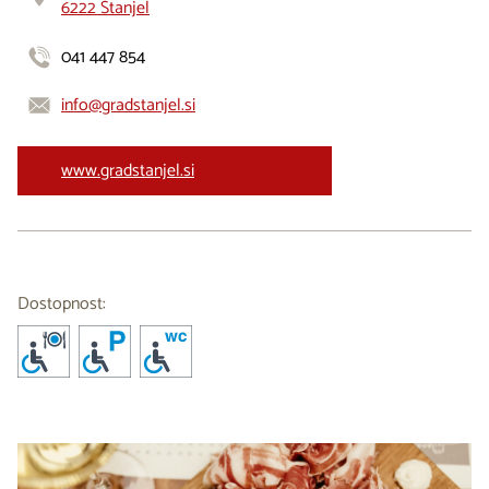
6222 Štanjel
041 447 854
info@gradstanjel.si
www.gradstanjel.si
Dostopnost: