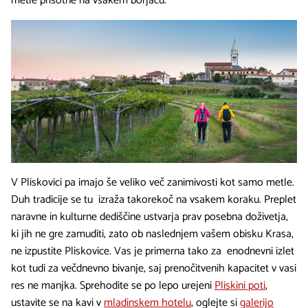
metle prisotne na vsakem borjaču.
V Pliskovici pa imajo še veliko več zanimivosti kot samo metle.
Duh tradicije se tu izraža takorekoč na vsakem koraku. Preplet
naravne in kulturne dediščine ustvarja prav posebna doživetja,
ki jih ne gre zamuditi, zato ob naslednjem vašem obisku Krasa,
ne izpustite Pliskovice. Vas je primerna tako za enodnevni izlet
kot tudi za večdnevno bivanje, saj prenočitvenih kapacitet v vasi
res ne manjka. Sprehodite se po lepo urejeni
Pliskini poti
,
ustavite se na kavi v
mladinskem hotelu
, oglejte si
galerijo