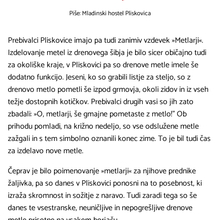
Piše: Mladinski hostel Pliskovica
Prebivalci Pliskovice imajo pa tudi zanimiv vzdevek »Metlarji«.
Izdelovanje metel iz drenovega šibja je bilo sicer običajno tudi
za okoliške kraje, v Pliskovici pa so drenove metle imele še
dodatno funkcijo. Jeseni, ko so grabili listje za steljo, so z
drenovo metlo pometli še izpod grmovja, okoli zidov in iz vseh
težje dostopnih kotičkov. Prebivalci drugih vasi so jih zato
zbadali: »O, metlarji, še gmajne pometaste z metlo!” Ob
prihodu pomladi, na križno nedeljo, so vse odslužene metle
zažgali in s tem simbolno oznanili konec zime. To je bil tudi čas
za izdelavo nove metle.
Čeprav je bilo poimenovanje »metlarji« za njihove prednike
žaljivka, pa so danes v Pliskovici ponosni na to posebnost, ki
izraža skromnost in sožitje z naravo. Tudi zaradi tega so še
danes te vsestranske, neuničljive in nepogrešljive drenove