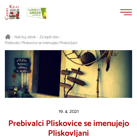
Na
Navigacija
vsebino
Načrtuj obisk
Za lepši dan
>
>
>
Prebivalci Pliskovice se imenujejo Pliskovljani
19. 4. 2021
Prebivalci Pliskovice se imenujejo
Pliskovljani