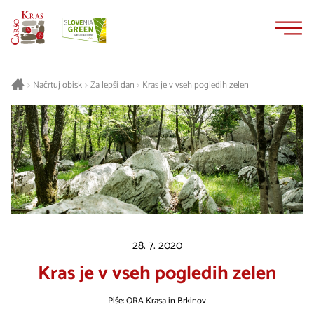
Na
Navigacija
vsebino
Načrtuj obisk
Za lepši dan
Kras je v vseh pogledih zelen
>
>
>
28. 7. 2020
Kras je v vseh pogledih zelen
Piše: ORA Krasa in Brkinov