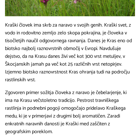
Kraški človek ima skrb za naravo v svojih genih. Kraški svet, z
vodo in rodovitno zemljo zelo skopa pokrajina, je človeka v
tisočletjih naučil odgovornega ravnanja. Danes je Kras eno od
biotsko najbolj raznovrstnih območij v Evropi. Navdušuje
dejstvo, da na Krasu danes živi več kot 300 vrst metuljev, v
Škocjanskih jamah pa več kot 25 različnih vrst netopirjev.
Izjemno biotsko raznovrstnost Kras ohranja tudi na področju
rastlinskih vrst.
Zgovoren primer sožitja človeka z naravo je čebelarjenje, ki
ima na Krasu večstoletno tradicijo. Pestrost travniškega
rastlinja in podnebni pogoji omogočajo pridelavo Kraškega
medu, ki je v primerjavi z drugimi bolj aromatičen. Zaradi
enkratnih naravnih danosti je Kraški med zaščiten z
geografskim poreklom.