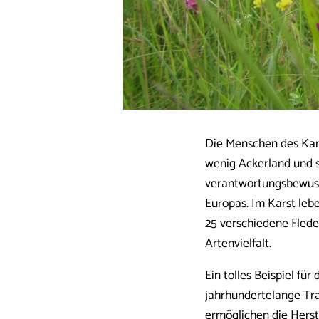
Die Menschen des Kars
wenig Ackerland und s
verantwortungsbewusst
Europas. Im Karst leb
25 verschiedene Fled
Artenvielfalt.
Ein tolles Beispiel fü
jahrhundertelange Tra
ermöglichen die Herst