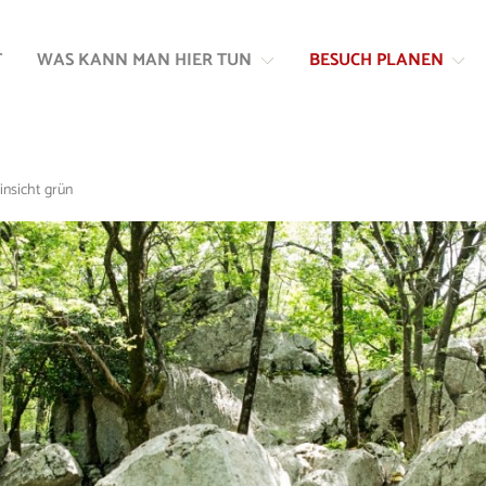
Zum
Zur
Inhalt
Navigation
T
WAS KANN MAN HIER TUN
BESUCH PLANEN
springen
springen
Hinsicht grün