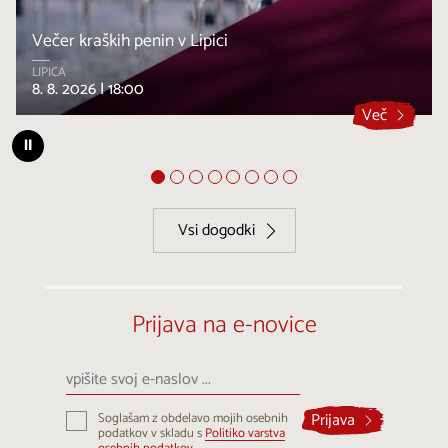
Večer kraških penin v Lipici
LIPICA
8. 8. 2026 |
18:00
Več
⏸
Vsi dogodki
Prijava na e-novice
vpišite
svoj
e-
Prijava
Soglašam z obdelavo mojih osebnih
naslov
podatkov v skladu s
Politiko varstva
...