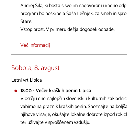
Andrej Sila, ki bosta s svojim nagovorom uradno odpr
program bo poskrbela Saša Lešnjek, za smeh in spr
Stare.
Vstop prost. V primeru dežja dogodek odpade.
Več informacij
Sobota, 8. avgust
Letni vrt Lipica
18.00 - Večer kraških penin Lipica
V osrčju ene najlepših slovenskih kulturnih zakladnic
vabimo na praznik kraških penin. Spoznajte najboljš
njihove vinarje, okušajte lokalne dobrote izpod rok c
ter uživajte v sproščenem vzdušju.