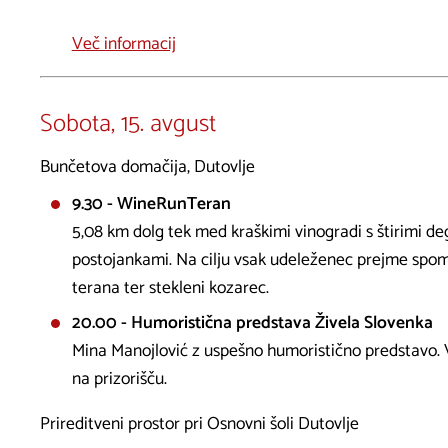
Več informacij
Sobota, 15. avgust
Bunčetova domačija, Dutovlje
9.30 - WineRunTeran
5,08 km dolg tek med kraškimi vinogradi s štirimi de
postojankami. Na cilju vsak udeleženec prejme spom
terana ter stekleni kozarec.
20.00 - Humoristična predstava Živela Slovenka
Mina Manojlović z uspešno humoristično predstavo. 
na prizorišču.
Prireditveni prostor pri Osnovni šoli Dutovlje