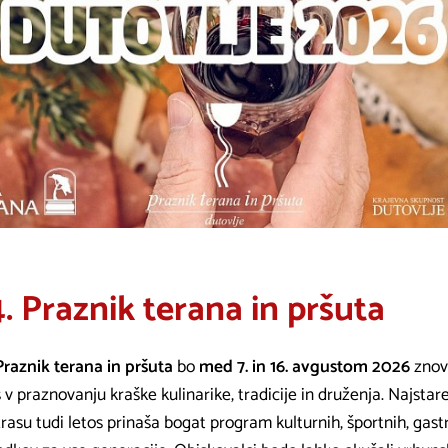
. Praznik terana in pršuta
Praznik terana in pršuta
bo
med 7. in 16. avgustom 2026
znova
 v praznovanju kraške kulinarike, tradicije in druženja. Najstar
rasu tudi letos prinaša bogat program kulturnih, športnih, gas