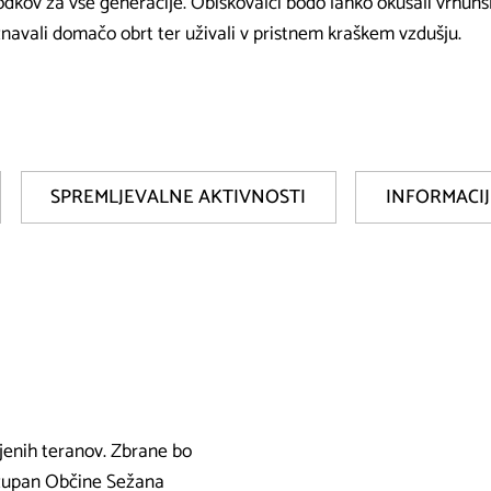
dkov za vse generacije. Obiskovalci bodo lahko okušali vrhunski
navali domačo obrt ter uživali v pristnem kraškem vzdušju.
SPREMLJEVALNE AKTIVNOSTI
INFORMACIJ
njenih teranov. Zbrane bo
 župan Občine Sežana