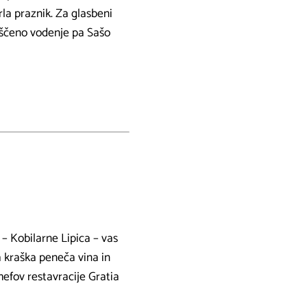
la praznik. Za glasbeni
oščeno vodenje pa Sašo
 – Kobilarne Lipica – vas
a kraška peneča vina in
hefov restavracije Gratia