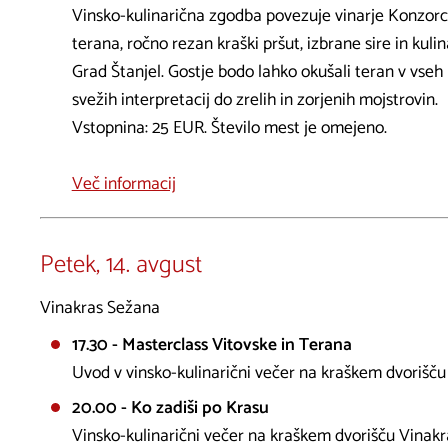
Vinsko-kulinarična zgodba povezuje vinarje Konzorci
terana, ročno rezan kraški pršut, izbrane sire in kulin
Grad Štanjel. Gostje bodo lahko okušali teran v vseh 
svežih interpretacij do zrelih in zorjenih mojstrovin.
Vstopnina: 25 EUR. Število mest je omejeno.
Več informacij
Petek, 14. avgust
Vinakras Sežana
17.30 - Masterclass Vitovske in Terana
Uvod v vinsko-kulinarični večer na kraškem dvorišču
20.00 - Ko zadiši po Krasu
Vinsko-kulinarični večer na kraškem dvorišču Vinakr