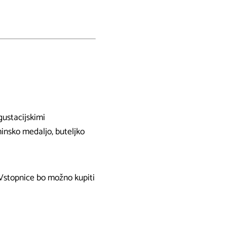
gustacijskimi
insko medaljo, buteljko
Vstopnice bo možno kupiti