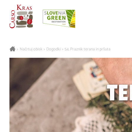
>
Načrtuj obisk
>
Dogodki
>
54. Praznik terana in pršuta