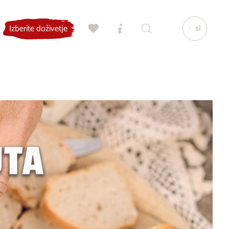
si
Izberite doživetje