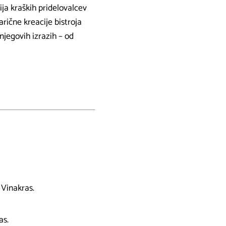
ja kraških pridelovalcev
arične kreacije bistroja
njegovih izrazih – od
 Vinakras.
as.