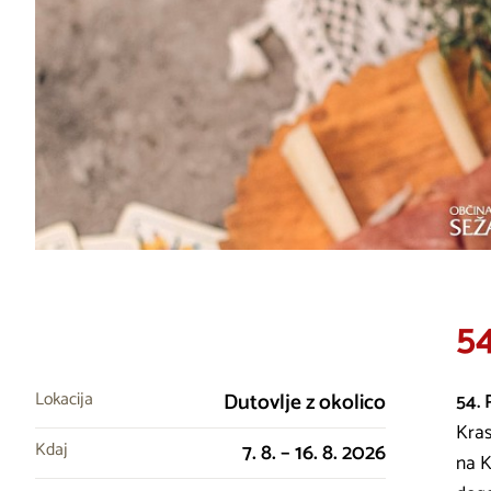
54
Lokacija
Dutovlje z okolico
54. 
Kras
Kdaj
7. 8. – 16. 8. 2026
na K