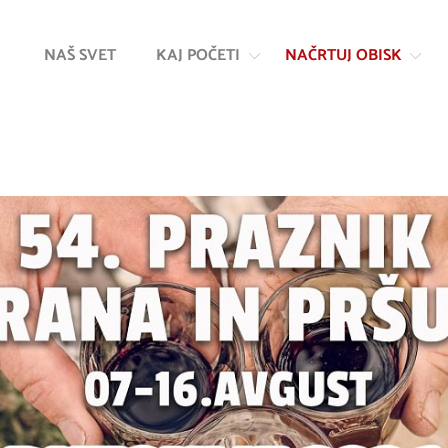
Na
Navigacija
vsebino
NAŠ SVET
KAJ POČETI
NAČRTUJ OBISK