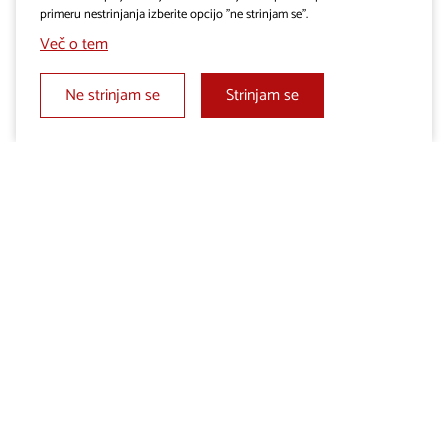
primeru nestrinjanja izberite opcijo "ne strinjam se".
Več o tem
Ne strinjam se
Strinjam se
prenesi .gpx
Dodaj v Moj izbor