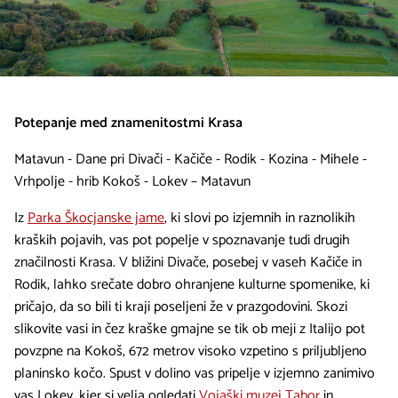
Potepanje med znamenitostmi Krasa
Matavun - Dane pri Divači - Kačiče - Rodik - Kozina - Mihele -
Vrhpolje - hrib Kokoš - Lokev – Matavun
Iz
Parka Škocjanske jame
, ki slovi po izjemnih in raznolikih
kraških pojavih, vas pot popelje v spoznavanje tudi drugih
značilnosti Krasa. V bližini Divače, posebej v vaseh Kačiče in
Rodik, lahko srečate dobro ohranjene kulturne spomenike, ki
pričajo, da so bili ti kraji poseljeni že v prazgodovini. Skozi
slikovite vasi in čez kraške gmajne se tik ob meji z Italijo pot
povzpne na Kokoš, 672 metrov visoko vzpetino s priljubljeno
planinsko kočo. Spust v dolino vas pripelje v izjemno zanimivo
vas Lokev, kjer si velja ogledati
Vojaški muzej Tabor
in