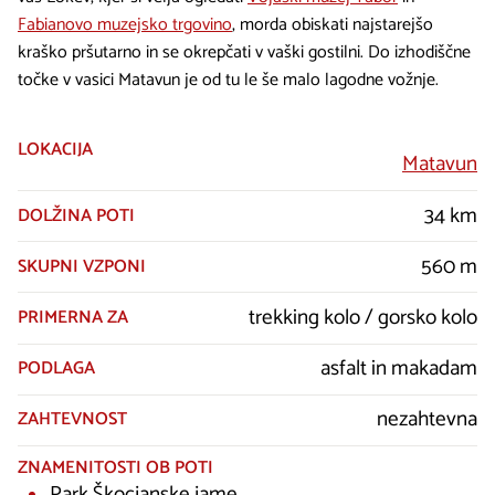
Fabianovo muzejsko trgovino
, morda obiskati najstarejšo
kraško pršutarno in se okrepčati v vaški gostilni. Do izhodiščne
točke v vasici Matavun je od tu le še malo lagodne vožnje.
LOKACIJA
Matavun
34 km
DOLŽINA POTI
560 m
SKUPNI VZPONI
trekking kolo / gorsko kolo
PRIMERNA ZA
asfalt in makadam
PODLAGA
nezahtevna
ZAHTEVNOST
ZNAMENITOSTI OB POTI
Park Škocjanske jame