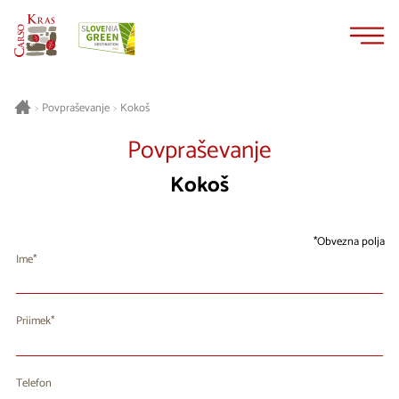
Na
Navigacija
vsebino
Kokoš
>
Povpraševanje
>
Povpraševanje
Kokoš
Obvezna polja
Ime
Priimek
Telefon