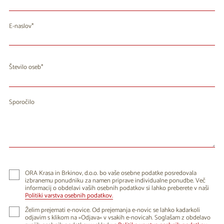
E-naslov
Število oseb
Sporočilo
ORA Krasa in Brkinov, d.o.o. bo vaše osebne podatke posredovala
izbranemu ponudniku za namen priprave individualne ponudbe. Več
informacij o obdelavi vaših osebnih podatkov si lahko preberete v naši
Politiki varstva osebnih podatkov.
Želim prejemati e-novice. Od prejemanja e-novic se lahko kadarkoli
odjavim s klikom na »Odjava« v vsakih e-novicah. Soglašam z obdelavo