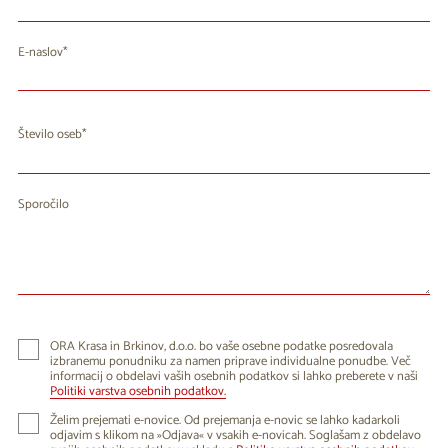
E-naslov
Število oseb
Sporočilo
ORA Krasa in Brkinov, d.o.o. bo vaše osebne podatke posredovala
izbranemu ponudniku za namen priprave individualne ponudbe. Več
informacij o obdelavi vaših osebnih podatkov si lahko preberete v naši
Politiki varstva osebnih podatkov.
Želim prejemati e-novice. Od prejemanja e-novic se lahko kadarkoli
odjavim s klikom na »Odjava« v vsakih e-novicah. Soglašam z obdelavo