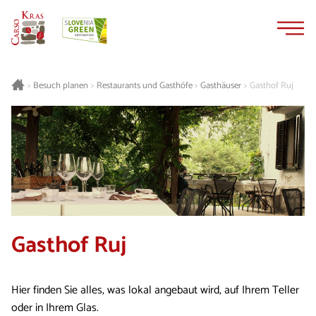
Zum
Zur
Inhalt
Navigation
springen
springen
Besuch planen
Restaurants und Gasthöfe
Gasthäuser
Gasthof Ruj
>
>
>
>
Gasthof Ruj
Hier finden Sie alles, was lokal angebaut wird, auf Ihrem Teller
oder in Ihrem Glas.