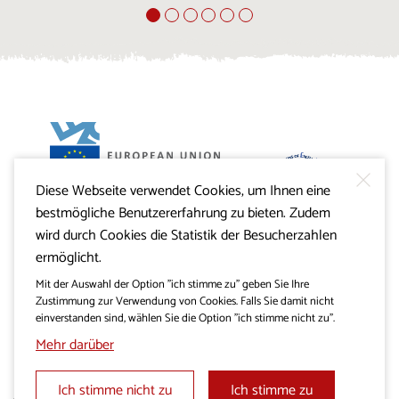
Diese Webseite verwendet Cookies, um Ihnen eine
Projekt Visitkras. Die Investition wird von der Republik
bestmögliche Benutzererfahrung zu bieten. Zudem
Slowenien und von der Europäischen Union aus dem
Europäischen Fonds für regionale Entwicklung
wird durch Cookies die Statistik der Besucherzahlen
mitfinanziert.
ermöglicht.
Mit der Auswahl der Option "ich stimme zu" geben Sie Ihre
Zustimmung zur Verwendung von Cookies. Falls Sie damit nicht
einverstanden sind, wählen Sie die Option "ich stimme nicht zu".
Mehr darüber
Ich stimme nicht zu
Ich stimme zu