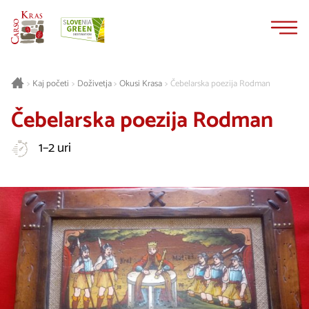
Na
Navigacija
vsebino
Kaj početi
Doživetja
Okusi Krasa
Čebelarska poezija Rodman
>
>
>
>
Čebelarska poezija Rodman
1–2 uri