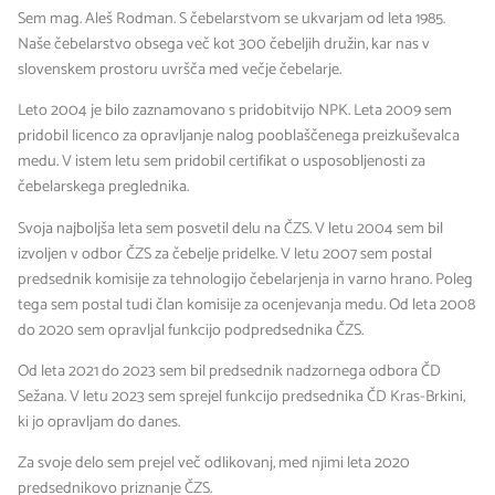
Sem mag. Aleš Rodman. S čebelarstvom se ukvarjam od leta 1985.
Naše čebelarstvo obsega več kot 300 čebeljih družin, kar nas v
slovenskem prostoru uvršča med večje čebelarje.
Leto 2004 je bilo zaznamovano s pridobitvijo NPK. Leta 2009 sem
pridobil licenco za opravljanje nalog pooblaščenega preizkuševalca
medu. V istem letu sem pridobil certifikat o usposobljenosti za
čebelarskega preglednika.
Svoja najboljša leta sem posvetil delu na ČZS. V letu 2004 sem bil
izvoljen v odbor ČZS za čebelje pridelke. V letu 2007 sem postal
predsednik komisije za tehnologijo čebelarjenja in varno hrano. Poleg
tega sem postal tudi član komisije za ocenjevanja medu. Od leta 2008
do 2020 sem opravljal funkcijo podpredsednika ČZS.
Od leta 2021 do 2023 sem bil predsednik nadzornega odbora ČD
Sežana. V letu 2023 sem sprejel funkcijo predsednika ČD Kras-Brkini,
ki jo opravljam do danes.
Za svoje delo sem prejel več odlikovanj, med njimi leta 2020
predsednikovo priznanje ČZS.