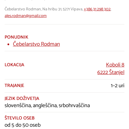
Čebelarstvo Rodman, Na hribu 31, 5271 Vipava,
+386 31 298 302
,
ales.rodman@gmail.com
PONUDNIK
Čebelarstvo Rodman
Koboli 8
LOKACIJA
6222 Štanjel
1–2 uri
TRAJANJE
JEZIK DOŽIVETJA
slovenščina, angleščina, srbohrvaščina
ŠTEVILO OSEB
od 5 do 50 oseb