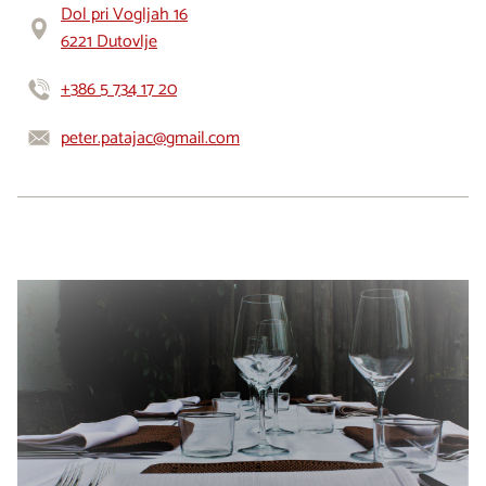
Dol pri Vogljah 16
6221 Dutovlje
+386 5 734 17 20
peter.patajac@gmail.com