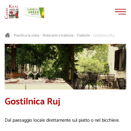
Vai
Vai
al
alla
contenuto
navigazione
Pianifica la visita
Ristoranti e trattorie
Trattorie
Gostilnica Ruj
>
>
>
>
Gostilnica Ruj
Dal paesaggio locale direttamente sul piatto o nel bicchiere.