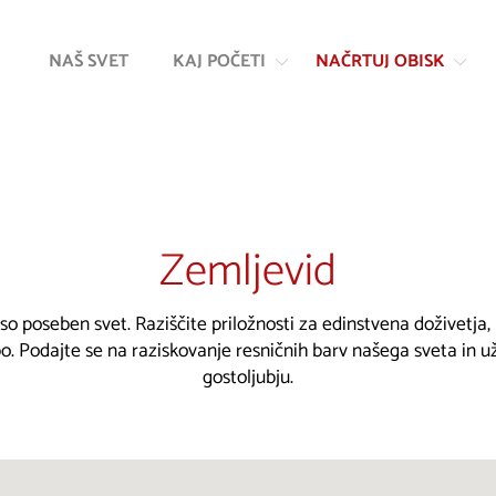
Na
Navigacija
vsebino
NAŠ SVET
KAJ POČETI
NAČRTUJ OBISK
Zemljevid
 so poseben svet. Raziščite priložnosti za edinstvena doživetja
. Podajte se na raziskovanje resničnih barv našega sveta in u
gostoljubju.