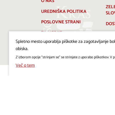
O NAS
ZEL
UREDNIŠKA POLITIKA
SLO
POSLOVNE STRANI
DOS
ZA MEDIJE
Spletno mesto uporablja piškotke za zagotavljanje bolj
PRAVILNIK O PIŠKOTKIH
obiska.
Z izborom opcije "strinjam se" se strinjate z uporabo piškotkov. V pr
Več o tem
Projekt Visitkras. Naložbo sofinancirata Republika
Slovenija in Evropska unija iz Evropskega sklada za
regionalni razvoj.