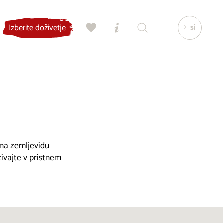
si
Izberite doživetje
, na zemljevidu
živajte v pristnem