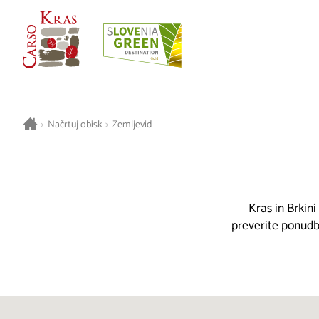
>
Načrtuj obisk
>
Zemljevid
Kras in Brkini
preverite ponudbo