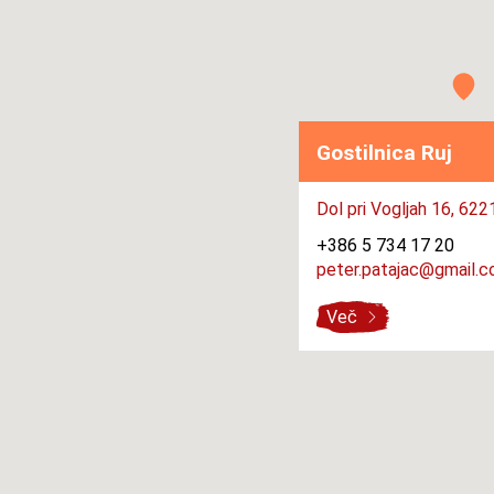
Gostilnica Ruj
Dol pri Vogljah 16,
6221
+386 5 734 17 20
peter.patajac@gmail.
Več