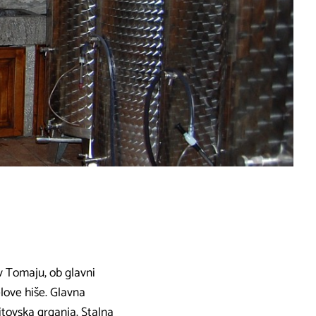
v Tomaju, ob glavni
elove hiše. Glavna
itovska grganja. Stalna