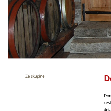
D
Za skupine
Dom
cest
deja