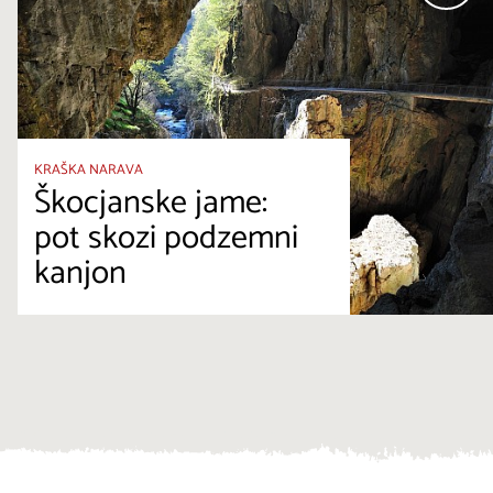
KRAŠKA NARAVA
Škocjanske jame:
pot skozi podzemni
kanjon