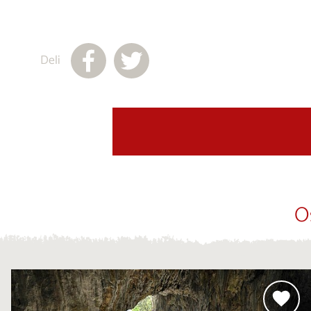
Deli
O