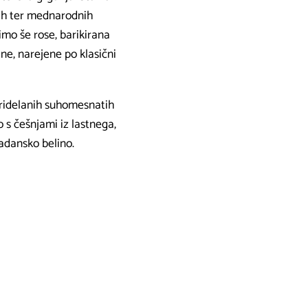
čih ter mednarodnih
imo še rose, barikirana
ine, narejene po klasični
ridelanih suhomesnatih
 s češnjami iz lastnega,
adansko belino.