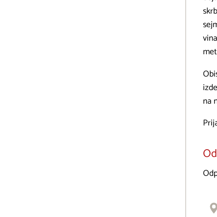
skrb
sejm
vina
met
Obi
izd
na 
Pri
Odp
Odpi