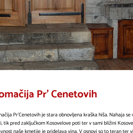
omačija Pr' Cenetovih
ačija Pr'Cenetovih je stara obnovljena kraška hiša. Nahaja se 
i, tik pred zaključkom Kosovelove poti ter v sami bližini Kosov
vnost naše kmetije je pridelava vina. V osnovi so to teran ter v