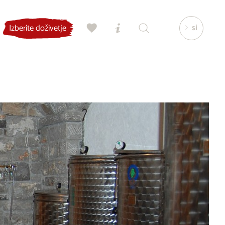
si
Izberite doživetje