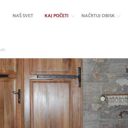
Na
Navigacija
vsebino
NAŠ SVET
KAJ POČETI
NAČRTUJ OBISK
vih