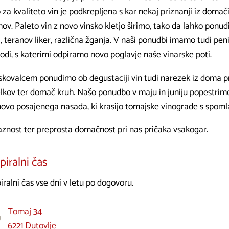
 za kvaliteto vin je podkrepljena s kar nekaj priznanji iz doma
ov. Paleto vin z novo vinsko kletjo širimo, tako da lahko ponud
, teranov liker, različna žganja. V naši ponudbi imamo tudi pen
odi, s katerimi odpiramo novo poglavje naše vinarske poti.
skovalcem ponudimo ob degustaciji vin tudi narezek iz doma p
elkov ter domač kruh. Našo ponudbo v maju in juniju popestrimo
novo posajenega nasada, ki krasijo tomajske vinograde s spoml
jaznost ter preprosta domačnost pri nas pričaka vsakogar.
iralni čas
ralni čas vse dni v letu po dogovoru.
Tomaj 34
6221 Dutovlje