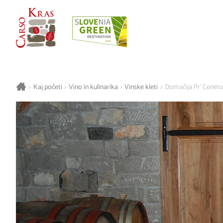
>
Kaj početi
>
Vino in kulinarika
>
Vinske kleti
>
Domačija Pr' Ceneto